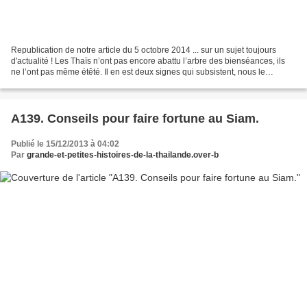
Republication de notre article du 5 octobre 2014 ... sur un sujet toujours
d'actualité ! Les Thaïs n’ont pas encore abattu l’arbre des bienséances, ils
ne l’ont pas même étêté. Il en est deux signes qui subsistent, nous le
constatons tous les jours mais...
A139. Conseils pour faire fortune au Siam.
Publié le 15/12/2013 à 04:02
Par
grande-et-petites-histoires-de-la-thailande.over-b