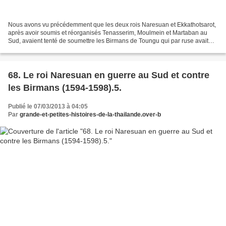
Nous avons vu précédemment que les deux rois Naresuan et Ekkathotsarot,
après avoir soumis et réorganisés Tenasserim, Moulmein et Martaban au
Sud, avaient tenté de soumettre les Birmans de Toungu qui par ruse avait
pris Hongsawadi. Mais ils avaient échoué...
68. Le roi Naresuan en guerre au Sud et contre
les Birmans (1594-1598).5.
Publié le 07/03/2013 à 04:05
Par
grande-et-petites-histoires-de-la-thailande.over-b