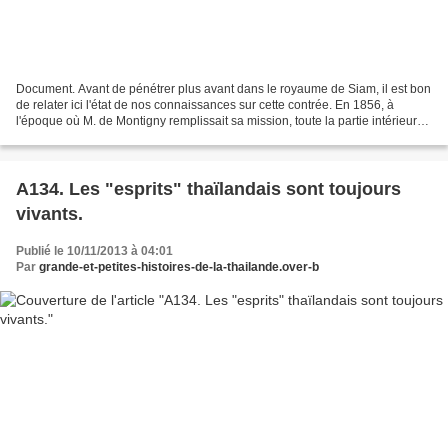
Document. Avant de pénétrer plus avant dans le royaume de Siam, il est bon
de relater ici l'état de nos connaissances sur cette contrée. En 1856, à
l'époque où M. de Montigny remplissait sa mission, toute la partie intérieure
de l'Indo-Chine était presque...
A134. Les "esprits" thaïlandais sont toujours
vivants.
Publié le 10/11/2013 à 04:01
Par
grande-et-petites-histoires-de-la-thailande.over-b