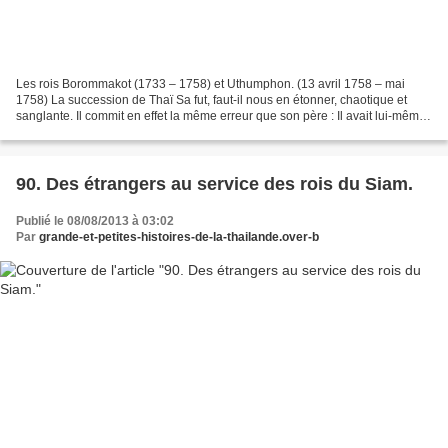
Les rois Borommakot (1733 – 1758) et Uthumphon. (13 avril 1758 – mai
1758) La succession de Thaï Sa fut, faut-il nous en étonner, chaotique et
sanglante. Il commit en effet la même erreur que son père : Il avait lui-même
plusieurs enfants « et la tendresse...
90. Des étrangers au service des rois du Siam.
Publié le 08/08/2013 à 03:02
Par
grande-et-petites-histoires-de-la-thailande.over-b