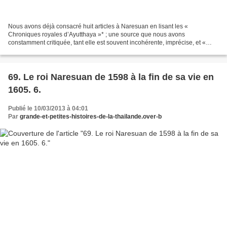
Nous avons déjà consacré huit articles à Naresuan en lisant les «
Chroniques royales d’Ayutthaya »* ; une source que nous avons
constamment critiquée, tant elle est souvent incohérente, imprécise, et «
oublieuse » parfois d’événements importants. Le résultat,...
69. Le roi Naresuan de 1598 à la fin de sa vie en
1605. 6.
Publié le 10/03/2013 à 04:01
Par
grande-et-petites-histoires-de-la-thailande.over-b