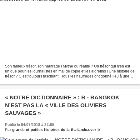
Son fameux trésor, son naufrage ! Mythe ou réalité ? Un trésor qui n'en est
un que pour les journalistes en mal de copie et les aigrefins ! Une histoire de
trésor ? C’est toujours fascinant ! Tous les naufrages ont donné lieu à une
littérature marginale...
« NOTRE DICTIONNAIRE » : B - BANGKOK
N’EST PAS LA « VILLE DES OLIVIERS
SAUVAGES »
Publié le 04/07/2018 à 22:05
Par
grande-et-petites-histoires-de-la-thailande.over-b