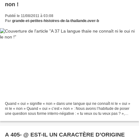
non !
Publié le 11/08/2011 à 03:08
Par
grande-et-petites-histoires-de-la-thailande.over-b
Quand « oui » signifie « non » dans une langue qui ne connaît ni le « oui »
ni le « non » Quand « oui » c’est « non » : Nous avons l’habitude de poser
une question sous forme interro-négative : « tu veux ou tu veux pas ? »,
question qui suscite deux réponses...
A 405- @ EST-IL UN CARACTÈRE D’ORIGINE