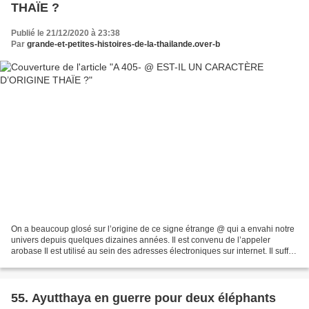
THAÏE ?
Publié le 21/12/2020 à 23:38
Par
grande-et-petites-histoires-de-la-thailande.over-b
On a beaucoup glosé sur l’origine de ce signe étrange @ qui a envahi notre
univers depuis quelques dizaines années. Il est convenu de l’appeler
arobase Il est utilisé au sein des adresses électroniques sur internet. Il suffit
à lui seul d’évoquer la toile....
55. Ayutthaya en guerre pour deux éléphants