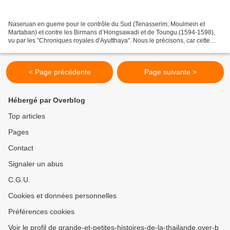
Naseruan en guerre pour le contrôle du Sud (Tenasserim, Moulmein et
Martaban) et contre les Birmans d’Hongsawadi et de Toungu.(1594-1598),
vu par les "Chroniques royales d'Ayutthaya". Nous le précisons, car cette
lecture, vous le verrez, est loin d'être...
< Page précédente
Page suivante >
Hébergé par Overblog
Top articles
Pages
Contact
Signaler un abus
C.G.U.
Cookies et données personnelles
Préférences cookies
Voir le profil de grande-et-petites-histoires-de-la-thailande.over-b