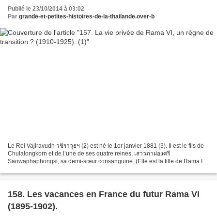
Publié le 23/10/2014 à 03:02
Par
grande-et-petites-histoires-de-la-thailande.over-b
Le Roi Vajiravudh วชิราวุธฯ (2) est né le 1er janvier 1881 (3). Il est le fils de
Chulalongkorn et de l’une de ses quatre reines, เสาวภาผ่องศรี
Saowaphaphongsi, sa demi-sœur consanguine. (Elle est la fille de Rama IV
et de l’une de ses épouses la princesse...
158. Les vacances en France du futur Rama VI
(1895-1902).