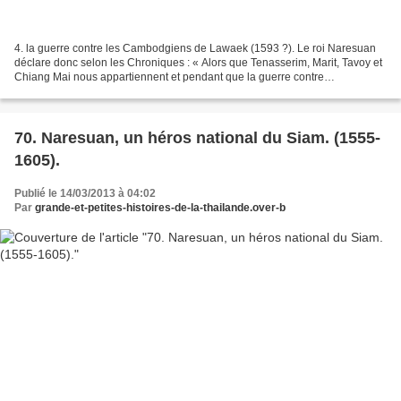
4. la guerre contre les Cambodgiens de Lawaek (1593 ?). Le roi Naresuan
déclare donc selon les Chroniques : « Alors que Tenasserim, Marit, Tavoy et
Chiang Mai nous appartiennent et pendant que la guerre contre
Hongsawadi va se poursuivre, il est temps...
70. Naresuan, un héros national du Siam. (1555-
1605).
Publié le 14/03/2013 à 04:02
Par
grande-et-petites-histoires-de-la-thailande.over-b