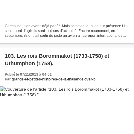
Certes, nous en avons déjà parlé*. Mais comment oublier leur présence ! Ils
continuent d’agir. Ils sont toujours d’actualité. Encore récemment, en
septembre, ils ont fait sortir de piste un avion à l’aéroport international de
Suvarnabhumi.** D’autres...
103. Les rois Borommakot (1733-1758) et
Uthumphon (1758).
Publié le 07/11/2013 à 04:01
Par
grande-et-petites-histoires-de-la-thailande.over-b