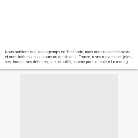
Nous habitons depuis longtemps en Thaïlande, mais nous restons français
et nous intéressons toujours au destin de la France, à ses œuvres, ses joies,
ses drames, ses déboires, son actualité, comme par exemple « Le mariage
pour tous » qui est l’objet de...