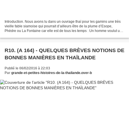
Introduction. Nous avons lu dans un ouvrage thaï pour les gamins une très
vieille fable siamoise qui pourrait d’ailleurs être de la plume d’Esope,
Phèdre ou La Fontaine car elle est de tous les temps : Un homme voulut un
jour entrer dans la fosse aux...
R10. (A 164) - QUELQUES BRÈVES NOTIONS DE
BONNES MANIÈRES EN THAÏLANDE
Publié le 06/02/2016 à 22:03
Par
grande-et-petites-histoires-de-la-thailande.over-b