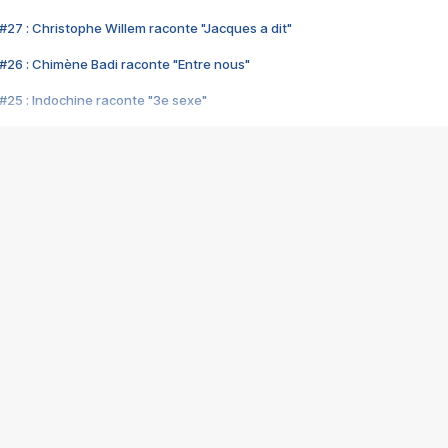
#27 : Christophe Willem raconte "Jacques a dit"
#26 : Chimène Badi raconte "Entre nous"
#25 : Indochine raconte "3e sexe"
#24 : Zaho raconte "C'est chelou"
#23 : Patrick Bruel raconte "Au café des délices"
#22 : Kyo raconte "Le chemin"
#21 : Nolwenn Leroy raconte "Cassé"
#20 : Patrick Hernandez raconte "Born to be alive"
#19 : Lorie raconte "Près de moi"
#18 : Michael Jones raconte "A nos actes manqués" (avec Jean-Jacque
#17 : Khaled raconte "Aïcha"
#16 : Corneille raconte "Parce qu'on vient de loin"