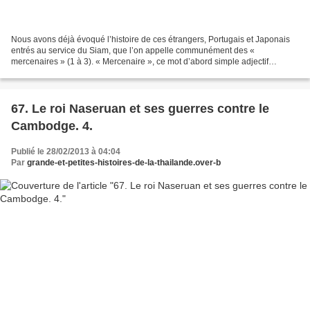
Nous avons déjà évoqué l’histoire de ces étrangers, Portugais et Japonais
entrés au service du Siam, que l’on appelle communément des «
mercenaires » (1 à 3). « Mercenaire », ce mot d’abord simple adjectif
(Molière stigmatise souvent l’esprit « bas et...
67. Le roi Naseruan et ses guerres contre le
Cambodge. 4.
Publié le 28/02/2013 à 04:04
Par
grande-et-petites-histoires-de-la-thailande.over-b