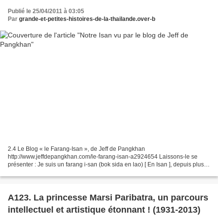
Publié le 25/04/2011 à 03:05
Par
grande-et-petites-histoires-de-la-thailande.over-b
2.4 Le Blog « le Farang-Isan », de Jeff de Pangkhan
http://www.jeffdepangkhan.com/le-farang-isan-a2924654 Laissons-le se
présenter : Je suis un farang i-san (bok sida en lao) [ En Isan ], depuis plus
de dix ans et comme je ne me suis pas spécialisé dans...
A123. La princesse Marsi Paribatra, un parcours
intellectuel et artistique étonnant ! (1931-2013)