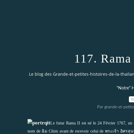
117. Rama 
Le blog des Grande-et-petites-histoires-de-la-thaïl
"Notre" H
0
Par grande-et-petite
Le futur Rama II est né le 24 Février 1767, un m
nom de ฉิม Chim avant de recevoir celui de พระเจ้า อิศรสุนทร