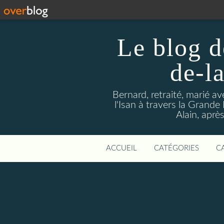
Le blog d
de-l
Bernard, retraité, marié a
l'Isan à travers la Grande H
Alain, aprè
ACCUEIL
CATÉGORIES
C