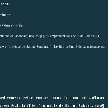
นภาลัย
celui de
ลิศหล้านภาลัย
dhaloetlanabhala, beaucoup plus simplement sous celui de Rama II (1).
hawa (province de Samut Songkram). Le lieu présumé de sa naissance est
rdivement reine consort sous le nom de อมรินทร
tions
) était la fille d'un noble de Samut Sakorn, เศษฐี