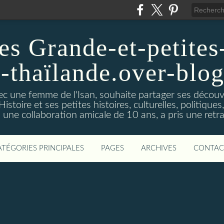
es Grande-et-petites-
a-thaïlande.over-blo
vec une femme de l'Isan, souhaite partager ses découv
istoire et ses petites histoires, culturelles, politiques,s
s une collaboration amicale de 10 ans, a pris une retra
ATÉGORIES PRINCIPALES
PAGES
ARCHIVES
CONTAC