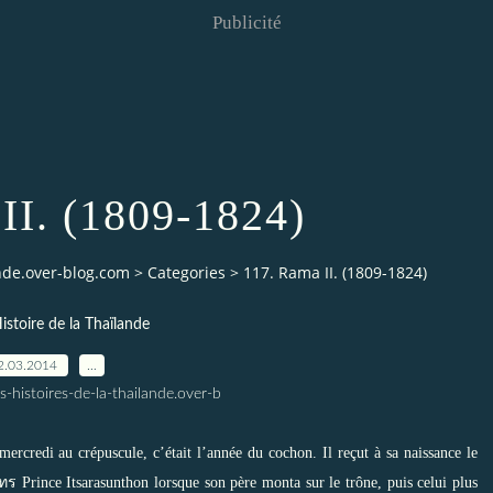
Publicité
II. (1809-1824)
ande.over-blog.com
>
Categories
>
117. Rama II. (1809-1824)
istoire de la Thaïlande
2.03.2014
…
s-histoires-de-la-thailande.over-b
ercredi au crépuscule, c’était l’année du cochon. Il reçut à sa naissance le
 Prince Itsarasunthon lorsque son père monta sur le trône, puis celui plus