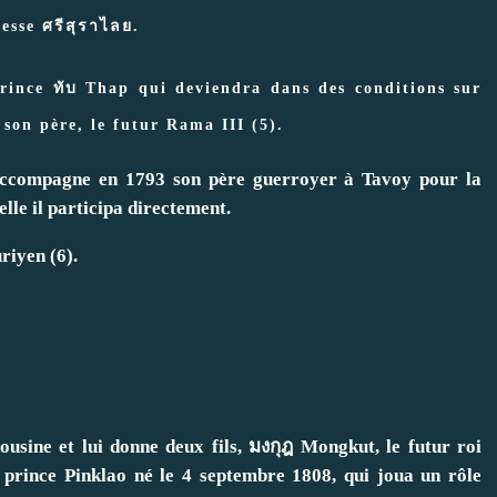
sse ศรีสุราไลย.
prince ทับ Thap qui deviendra dans des conditions sur
 son père, le futur Rama III (5).
 accompagne en 1793 son père guerroyer à Tavoy pour la
lle il participa directement.
riyen (6).
ousine et lui donne deux fils, มงกุฎ Mongkut, le futur roi
e prince Pinklao né le 4 septembre 1808, qui joua un rôle