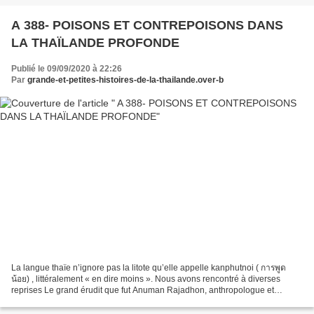
A 388- POISONS ET CONTREPOISONS DANS
LA THAÏLANDE PROFONDE
Publié le 09/09/2020 à 22:26
Par
grande-et-petites-histoires-de-la-thailande.over-b
La langue thaïe n’ignore pas la litote qu’elle appelle kanphutnoi ( การพูด
น้อย) , littéralement « en dire moins ». Nous avons rencontré à diverses
reprises Le grand érudit que fut Anuman Rajadhon, anthropologue et
ethnologue qui a compilé de nombreuses...