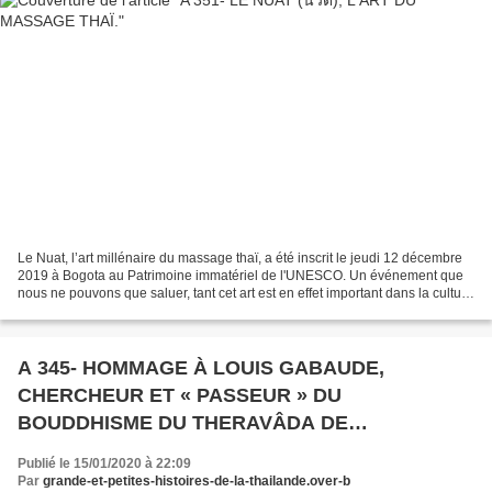
Le Nuat, l’art millénaire du massage thaï, a été inscrit le jeudi 12 décembre
2019 à Bogota au Patrimoine immatériel de l'UNESCO. Un événement que
nous ne pouvons que saluer, tant cet art est en effet important dans la culture
thaïlandaise et est aujourd'hui...
A 345- HOMMAGE À LOUIS GABAUDE,
CHERCHEUR ET « PASSEUR » DU
BOUDDHISME DU THERAVÂDA DE
THAÏLANDE.
Publié le 15/01/2020 à 22:09
Par
grande-et-petites-histoires-de-la-thailande.over-b