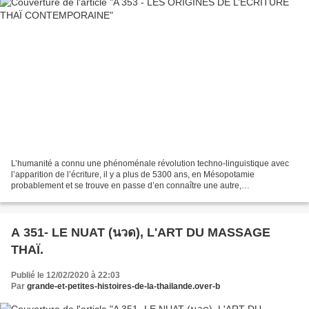
L’humanité a connu une phénoménale révolution techno-linguistique avec
l’apparition de l’écriture, il y a plus de 5300 ans, en Mésopotamie
probablement et se trouve en passe d’en connaître une autre,
l’automatisation du langage. L’humanité a ainsi connu...
A 351- LE NUAT (นวด), L'ART DU MASSAGE
THAÏ.
Publié le 12/02/2020 à 22:03
Par
grande-et-petites-histoires-de-la-thailande.over-b