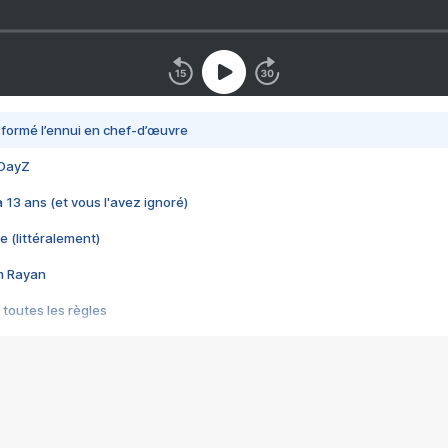
nsformé l’ennui en chef-d’œuvre
 DayZ
 a 13 ans (et vous l'avez ignoré)
e (littéralement)
im Rayan
 toutes les règles
s les jeux vidéo
us choquant de Rockstar ? - Le scandale BULLY
e plus moche de Steam