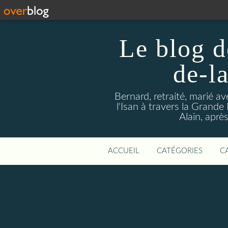
Le blog d
de-l
Bernard, retraité, marié a
l'Isan à travers la Grande H
Alain, aprè
ACCUEIL
CATÉGORIES
C