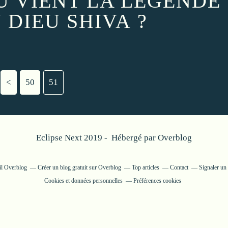
OÙ VIENT LA LÉGENDE
DIEU SHIVA ?
<
10
20
30
40
50
51
Eclipse Next 2019 - Hébergé par
Overblog
ail Overblog
Créer un blog gratuit sur Overblog
Top articles
Contact
Signaler un
Cookies et données personnelles
Préférences cookies