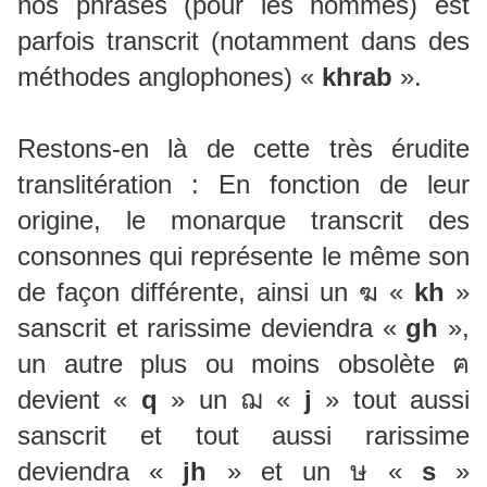
nos phrases (pour les hommes) est
parfois transcrit (notamment dans des
méthodes anglophones) «
khrab
».
Restons-en là de cette très érudite
translitération : En fonction de leur
origine, le monarque transcrit des
consonnes qui représente le même son
de façon différente, ainsi un ฆ «
kh
»
sanscrit et rarissime deviendra «
gh
»,
un autre plus ou moins obsolète ฅ
devient «
q
» un ฌ «
j
» tout aussi
sanscrit et tout aussi rarissime
deviendra «
jh
» et un ษ «
s
»