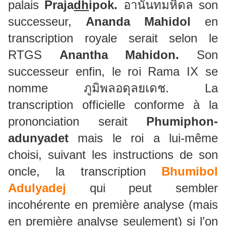
palais
Pra
j
a
dh
ipok.
อานันทมหิดล son
successeur,
Ananda Mahidol
en
transcription royale serait selon le
RTGS
Anantha Mahidon.
Son
successeur enfin, le roi Rama IX se
nomme ภูมิพลอดุลยเดช. La
transcription officielle conforme à la
prononciation serait
Phumiphon-
adunyadet
mais le roi a lui-même
choisi, suivant les instructions de son
oncle, la transcription
Bhumibol
Adulyadej
qui peut sembler
incohérente en première analyse (mais
en première analyse seulement) si l’on