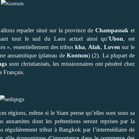
llons reparler situé sur la province de
Champassak
et
nant tout le sud du Laos actuel ainsi qu’
Ubon
, est
ues
», essentiellement des tribus
kha
,
Alak
,
Loven
sur le
ine annamitique (plateau de
Kontum
) (2). La plupart de
ngs
sont christianisés, les missionnaires ont pénétré chez
s Français.
es régions, même si le Siam pense qu’elles sont sous sa
s annamites dont les prétentions seront reprises par la
 régulièrement tribut à Bangkok par l’intermédiaire de
nt un rôle économique d’importance dans le commerce des