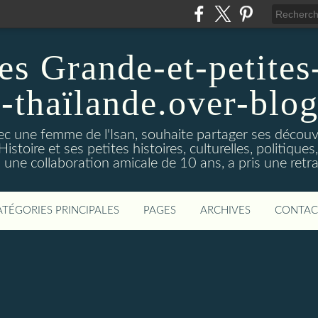
es Grande-et-petites-
a-thaïlande.over-blo
vec une femme de l'Isan, souhaite partager ses découv
istoire et ses petites histoires, culturelles, politiques,s
s une collaboration amicale de 10 ans, a pris une retra
ATÉGORIES PRINCIPALES
PAGES
ARCHIVES
CONTAC