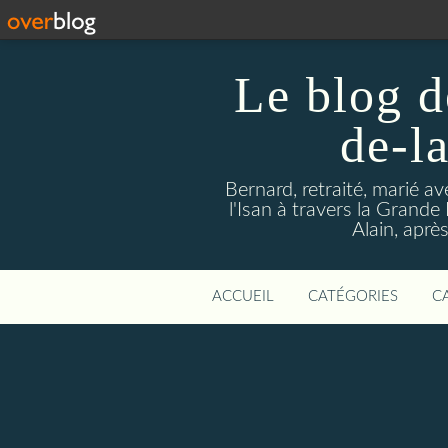
Le blog d
de-l
Bernard, retraité, marié a
l'Isan à travers la Grande H
Alain, aprè
ACCUEIL
CATÉGORIES
C