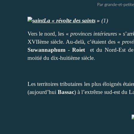
Par grande-et-petite
La « révolte des saints
»
(1)
Vers le nord, les «
provinces intérieures
» s’arr
XVIIème siècle. Au-delà, c’étaient des «
provi
Suwannaphum
-
Roiet
et du Nord-Est de l
moitié du dix-huitième siècle.
Les territoires tributaires les plus éloignés étai
(aujourd’hui
Bassac
) à l’extrême sud-est du L