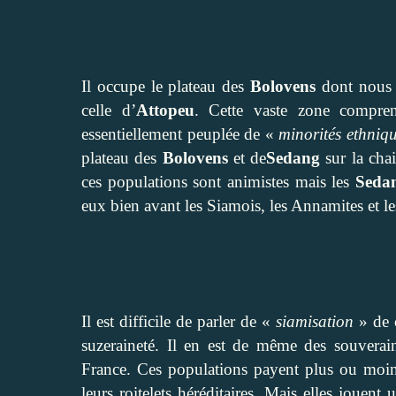
Il occupe le plateau des
Bolovens
dont nous a
celle d’
Attopeu
. Cette vaste zone compre
essentiellement peuplée de «
minorités ethniq
plateau des
Bolovens
et de
Sedang
sur la cha
ces populations sont animistes mais les
Seda
eux bien avant les Siamois, les Annamites et le
Il est difficile de parler de «
siamisation
» de c
suzeraineté. Il en est de même des souverain
France. Ces populations payent plus ou moins
leurs roitelets héréditaires. Mais elles joue