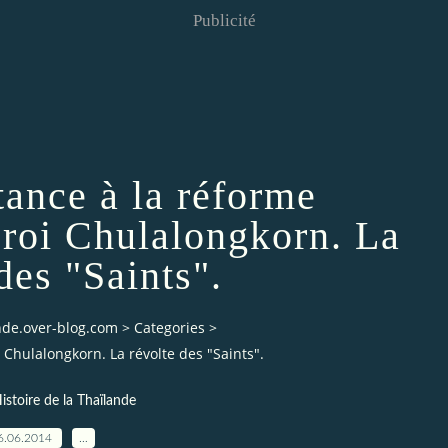
Publicité
tance à la réforme
 roi Chulalongkorn. La
des "Saints".
ande.over-blog.com
>
Categories
>
 Chulalongkorn. La révolte des "Saints".
istoire de la Thaïlande
6.06.2014
…