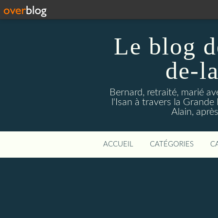
Le blog d
de-l
Bernard, retraité, marié a
l'Isan à travers la Grande H
Alain, aprè
ACCUEIL
CATÉGORIES
C