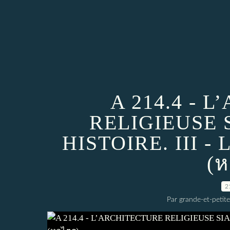
A 214.4 - 
RELIGIEUSE 
HISTOIRE. III 
(ห
2
Par grande-et-petite