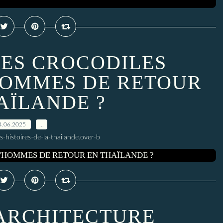
 LES CROCODILES
OMMES DE RETOUR
AÏLANDE ?
4.06.2025
…
s-histoires-de-la-thailande.over-b
L’ARCHITECTURE