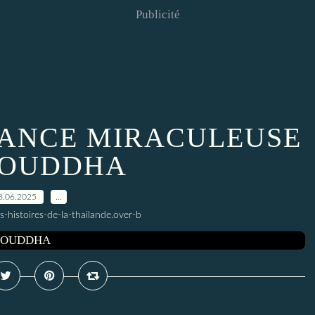
Publicité
SSANCE MIRACULEUSE
BOUDDHA
8.06.2025
…
s-histoires-de-la-thailande.over-b