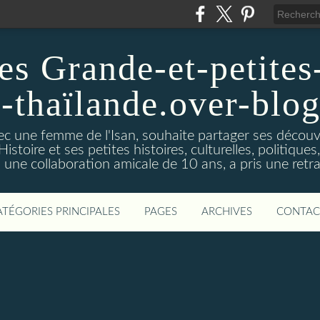
es Grande-et-petites-
a-thaïlande.over-blo
vec une femme de l'Isan, souhaite partager ses découv
istoire et ses petites histoires, culturelles, politiques,s
s une collaboration amicale de 10 ans, a pris une retra
ATÉGORIES PRINCIPALES
PAGES
ARCHIVES
CONTAC