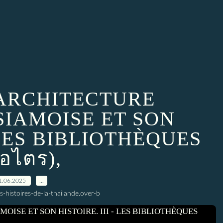
L’ARCHITECTURE
SIAMOISE ET SON
- LES BIBLIOTHÈQUES
อไตร),
1.06.2025
…
s-histoires-de-la-thailande.over-b