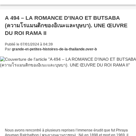
royaumes » qui est pourtant...
A 494 – LA ROMANCE D’INAO ET BUTSABA
(ความโรแมนติกของอิเนะและบุษบา). UNE ŒUVRE
DU ROI RAMA II
Publié le 07/01/2024 à 04:39
Par
grande-et-petites-histoires-de-la-thailande.over-b
Nous avons rencontré à plusieurs reprises l’immense érudit que fut Phraya
Anuman Ratchathon ( พระยาอนุมานราชธน) ; Né en 1898 et mort en 1969, il