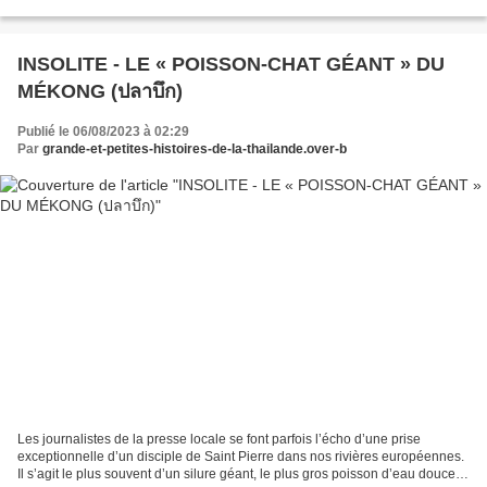
pays. Nous nous sommes...
INSOLITE - LE « POISSON-CHAT GÉANT » DU
MÉKONG (ปลาบึก)
Publié le 06/08/2023 à 02:29
Par
grande-et-petites-histoires-de-la-thailande.over-b
Les journalistes de la presse locale se font parfois l’écho d’une prise
exceptionnelle d’un disciple de Saint Pierre dans nos rivières européennes.
Il s’agit le plus souvent d’un silure géant, le plus gros poisson d’eau douce,