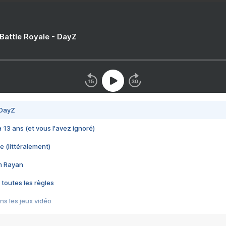
 Battle Royale - DayZ
 DayZ
 a 13 ans (et vous l'avez ignoré)
e (littéralement)
im Rayan
 toutes les règles
s les jeux vidéo
us choquant de Rockstar ? - Le scandale BULLY