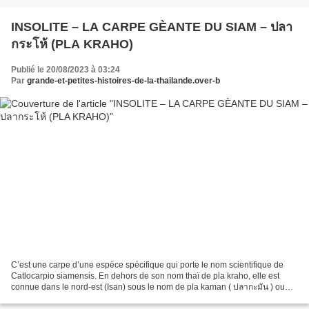
INSOLITE – LA CARPE GÈANTE DU SIAM – ปลา
กระโห้ (PLA KRAHO)
Publié le 20/08/2023 à 03:24
Par
grande-et-petites-histoires-de-la-thailande.over-b
C’est une carpe d’une espèce spécifique qui porte le nom scientifique de
Catlocarpio siamensis. En dehors de son nom thaï de pla kraho, elle est
connue dans le nord-est (Isan) sous le nom de pla kaman ( ปลากะมัน ) ou
selon les régions, pla huaman ( ปลาหัวมัน...