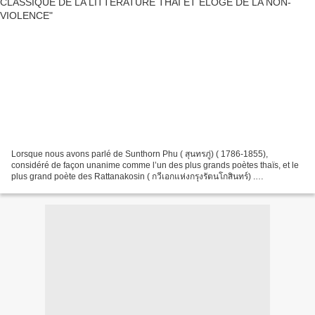
Lorsque nous avons parlé de Sunthorn Phu ( สุนทรภู่) ( 1786-1855),
considéré de façon unanime comme l’un des plus grands poètes thaïs, et le
plus grand poète des Rattanakosin ( กวีเอกแห่งกรุงรัตนโกสินทร์) .
Rattanakosin est à la fois le nom de la dynastie...