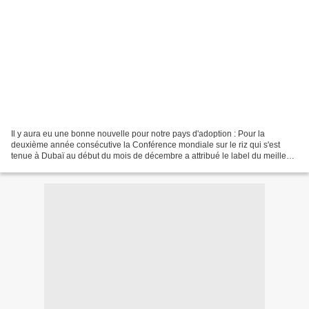
Il y aura eu une bonne nouvelle pour notre pays d'adoption : Pour la
deuxième année consécutive la Conférence mondiale sur le riz qui s'est
tenue à Dubaï au début du mois de décembre a attribué le label du meilleur
riz au monde 2021 au riz Hom Mali (le...