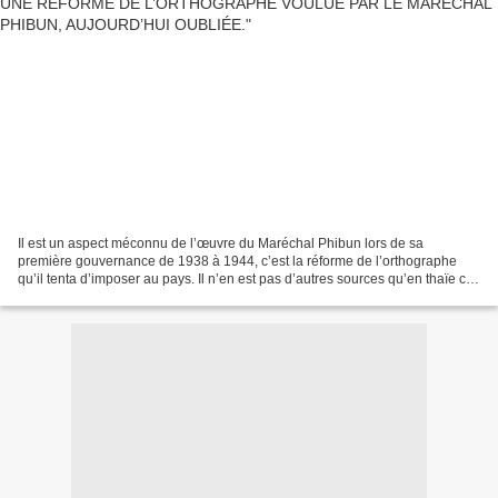
Il est un aspect méconnu de l’œuvre du Maréchal Phibun lors de sa
première gouvernance de 1938 à 1944, c’est la réforme de l’orthographe
qu’il tenta d’imposer au pays. Il n’en est pas d’autres sources qu’en thaïe ce
qui explique qu’elle soit passée sous...