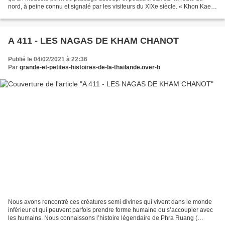
nord, à peine connu et signalé par les visiteurs du XIXe siècle. « Khon Kaen,
siège d'un Ampheu, a l'allure d'un...
A 411 - LES NAGAS DE KHAM CHANOT
Publié le 04/02/2021 à 22:36
Par
grande-et-petites-histoires-de-la-thailande.over-b
Nous avons rencontré ces créatures semi divines qui vivent dans le monde
inférieur et qui peuvent parfois prendre forme humaine ou s’accoupler avec
les humains. Nous connaissons l’histoire légendaire de Phra Ruang (