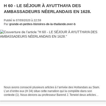
H 60 - LE SÉJOUR À AYUTTHAYA DES
AMBASSADEURS NÉERLANDAIS EN 1628.
Publié le 07/09/2020 à 22:59
Par
grande-et-petites-histoires-de-la-thailande.over-b
Nous avons consacré plusieurs articles à l’arrivée des Hollandais au Siam.
L’un d’entre eux (H 34) situe cette narration qui la complète dans son
contexte (1). Nous devons au professeur Barend J. Terwiel deux articles
publiés dans les derniers numéros...