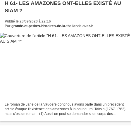
H 61- LES AMAZONES ONT-ELLES EXISTÉ AU
SIAM ?
Publié le 23/09/2020 à 22:16
Par
grande-et-petites-histoires-de-la-thailande.over-b
Le roman de Jane de la Vaudère dont nous avons parlé dans un précédent
article évoque l'existence des amazones à la cour du roi Taksin (1767-1782),
mais c’est un roman ! (1) Aussi on peut se demander si un corps des
amazones attachées à la personne du...