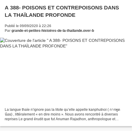
A 388- POISONS ET CONTREPOISONS DANS
LA THAÏLANDE PROFONDE
Publié le 09/09/2020 à 22:26
Par
grande-et-petites-histoires-de-la-thailande.over-b
La langue thaïe n’ignore pas la litote qu’elle appelle kanphutnoi ( การพูด
น้อย) , littéralement « en dire moins ». Nous avons rencontré à diverses
reprises Le grand érudit que fut Anuman Rajadhon, anthropologue et
ethnologue qui a compilé de nombreuses...