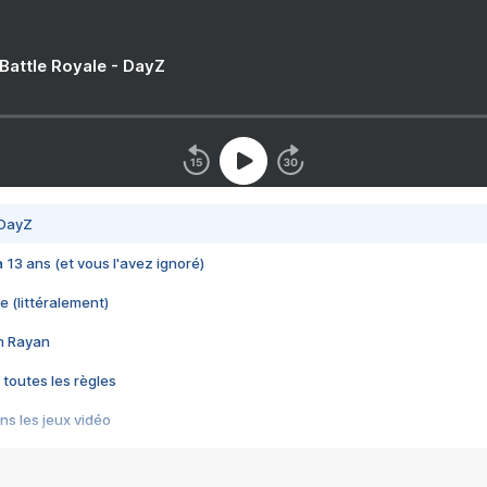
 Battle Royale - DayZ
 DayZ
 a 13 ans (et vous l'avez ignoré)
e (littéralement)
im Rayan
 toutes les règles
s les jeux vidéo
us choquant de Rockstar ? - Le scandale BULLY