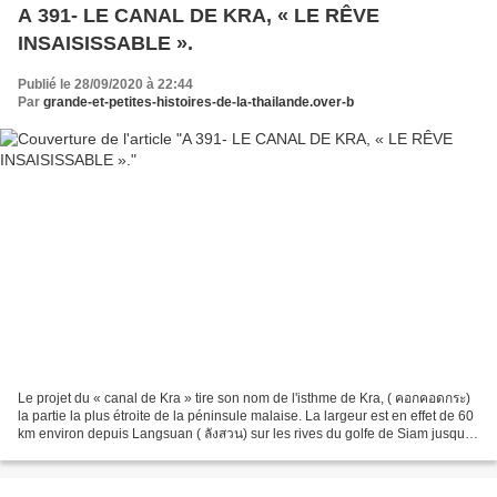
A 391- LE CANAL DE KRA, « LE RÊVE
INSAISISSABLE ».
Publié le 28/09/2020 à 22:44
Par
grande-et-petites-histoires-de-la-thailande.over-b
Le projet du « canal de Kra » tire son nom de l'isthme de Kra, ( คอกคอดกระ)
la partie la plus étroite de la péninsule malaise. La largeur est en effet de 60
km environ depuis Langsuan ( ลังสวน) sur les rives du golfe de Siam jusqu’à
Ranong ( ระนอง) face...