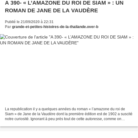
A 390- « L’AMAZONE DU ROI DE SIAM » : UN
ROMAN DE JANE DE LA VAUDÈRE
Publié le 21/09/2020 à 22:31
Par
grande-et-petites-histoires-de-la-thailande.over-b
La republication il y a quelques années du roman « l’amazone du roi de
Siam » de Jane de la Vaudère dont la première édition est de 1902 a suscité
notre curiosité. Ignorant à peu près tout de cette autoresse, comme on
appelait à son époque les « bas bleus...