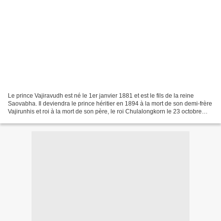
Le prince Vajiravudh est né le 1er janvier 1881 et est le fils de la reine
Saovabha. Il deviendra le prince héritier en 1894 à la mort de son demi-frère
Vajirunhis et roi à la mort de son père, le roi Chulalongkorn le 23 octobre
1910, après 42 ans de...