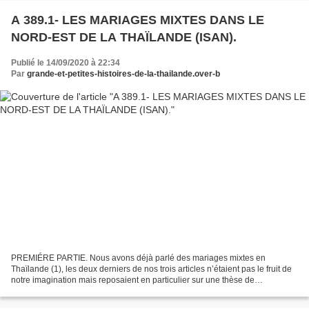
A 389.1- LES MARIAGES MIXTES DANS LE
NORD-EST DE LA THAÏLANDE (ISAN).
Publié le 14/09/2020 à 22:34
Par
grande-et-petites-histoires-de-la-thailande.over-b
PREMIÉRE PARTIE. Nous avons déjà parlé des mariages mixtes en
Thaïlande (1), les deux derniers de nos trois articles n’étaient pas le fruit de
notre imagination mais reposaient en particulier sur une thèse de
Mademoiselle Patcharin Lapanun ( นางสาว พัชรินทร์...