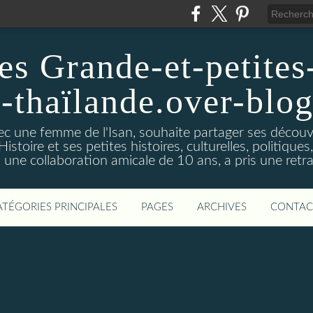
es Grande-et-petites-
a-thaïlande.over-blo
vec une femme de l'Isan, souhaite partager ses découv
istoire et ses petites histoires, culturelles, politiques,s
s une collaboration amicale de 10 ans, a pris une retra
ATÉGORIES PRINCIPALES
PAGES
ARCHIVES
CONTAC