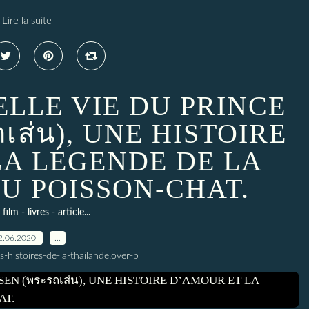
Lire la suite
ELLE VIE DU PRINCE
เส่น), UNE HISTOIRE
LA LÉGENDE DE LA
U POISSON-CHAT.
film - livres - article...
2.06.2020
…
s-histoires-de-la-thailande.over-b