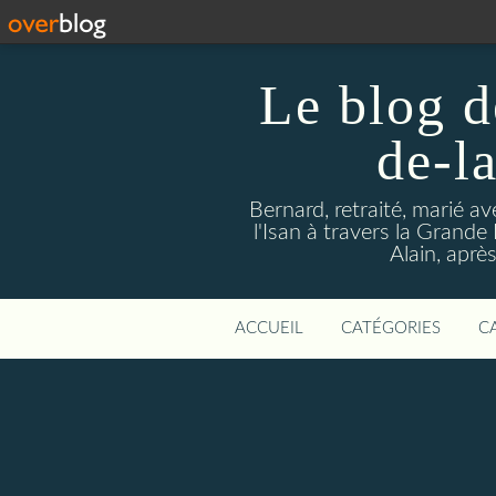
Le blog d
de-l
Bernard, retraité, marié a
l'Isan à travers la Grande H
Alain, aprè
ACCUEIL
CATÉGORIES
C