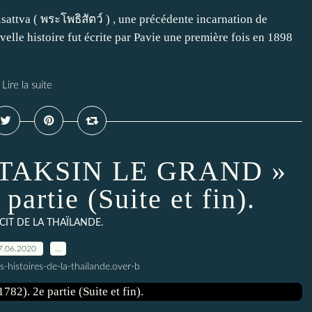
attva ( พระโพธิสัตว์ ) , une précédente incarnation de
elle histoire fut écrite par Pavie une première fois en 1898
Lire la suite
 «TAKSIN LE GRAND »
partie (Suite et fin).
CIT DE LA THAÏLANDE.
7.06.2020
…
s-histoires-de-la-thailande.over-b