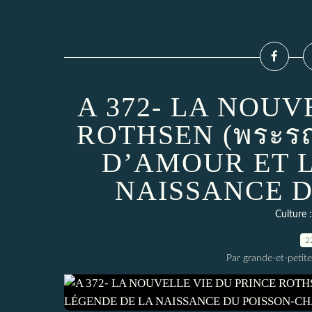
A 372- LA NOUV
ROTHSEN (พระรถ
D’AMOUR ET 
NAISSANCE D
Culture : 
2
Par grande-et-petite