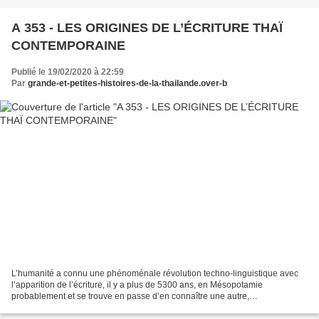
A 353 - LES ORIGINES DE L’ÉCRITURE THAÏ
CONTEMPORAINE
Publié le 19/02/2020 à 22:59
Par
grande-et-petites-histoires-de-la-thailande.over-b
L’humanité a connu une phénoménale révolution techno-linguistique avec
l’apparition de l’écriture, il y a plus de 5300 ans, en Mésopotamie
probablement et se trouve en passe d’en connaître une autre,
l’automatisation du langage. L’humanité a ainsi connu...