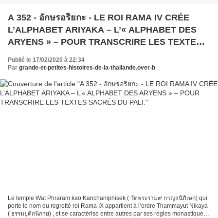
A 352 - อักษรอริยกะ - LE ROI RAMA IV CRÉE
L’ALPHABET ARIYAKA – L’« ALPHABET DES
ARYENS » – POUR TRANSCRIRE LES TEXTES
SACRÉS DU PALI.
Publié le 17/02/2020 à 22:34
Par
grande-et-petites-histoires-de-la-thailande.over-b
Le temple Wat Phraram kao Kanchaniphisek ( วัดพระราม๙ กาญจนิภิเษก) qui
porte le nom du regretté roi Rama IX appartient à l’ordre Thammayut Nikaya
( ธรรมยุติกนิกาย) , et se caractérise entre autres par ses règles monastiques