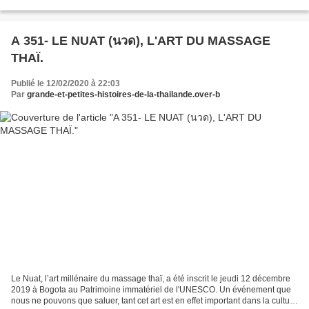
strictes et un soin particulier...
A 351- LE NUAT (นวด), L'ART DU MASSAGE
THAÏ.
Publié le 12/02/2020 à 22:03
Par
grande-et-petites-histoires-de-la-thailande.over-b
Le Nuat, l’art millénaire du massage thaï, a été inscrit le jeudi 12 décembre
2019 à Bogota au Patrimoine immatériel de l'UNESCO. Un événement que
nous ne pouvons que saluer, tant cet art est en effet important dans la culture