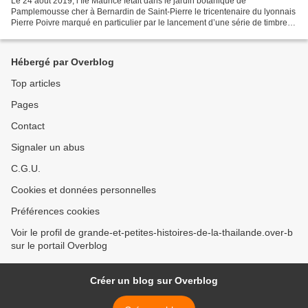
Le 24 août 2019, l’île Maurice fêtait dans le jardin botanique de
Pamplemousse cher à Bernardin de Saint-Pierre le tricentenaire du lyonnais
Pierre Poivre marqué en particulier par le lancement d’une série de timbres-
poste le tout accompagné de discours...
Hébergé par Overblog
Top articles
Pages
Contact
Signaler un abus
C.G.U.
Cookies et données personnelles
Préférences cookies
Voir le profil de grande-et-petites-histoires-de-la-thailande.over-b
sur le portail Overblog
Créer un blog sur Overblog