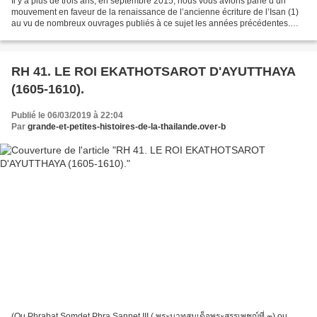
Il y a plus de trois ans, en septembre 2015, nous vous avions parlé d’un
mouvement en faveur de la renaissance de l’ancienne écriture de l’Isan (1)
au vu de nombreux ouvrages publiés à ce sujet les années précédentes.
Quelques mois plus tôt, ce que nous...
RH 41. LE ROI EKATHOTSAROT D'AYUTTHAYA
(1605-1610).
Publié le 06/03/2019 à 22:04
Par
grande-et-petites-histoires-de-la-thailande.over-b
(Ou Phrabat Somdet Phra Sanpet III ( พระบาทสมเด็จพระสรรเพชญ์ที่ ๓) ou