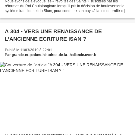
Nous avons déjà évoqué les « révoltes des Saints » suscitées par les
réformes du Roi Chulalongkorn lorsqu’il prit la décision de bouleverser le
système traditionnel du Siam, pour conduire son pays à la « modernité » (1).
Dans un précédent article (2)...
A 304 - VERS UNE RENAISSANCE DE
L’ANCIENNE ECRITURE ISAN ?
Publié le 11/03/2019 à 22:01
Par
grande-et-petites-histoires-de-la-thailande.over-b