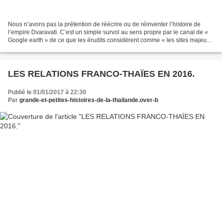
Nous n’avons pas la prétention de réécrire ou de réinventer l’histoire de
l’empire Dvaravati. C’est un simple survol au sens propre par le canal de «
Google earth » de ce que les érudits considèrent comme « les sites majeurs
» du Dvaravati qui nous a...
LES RELATIONS FRANCO-THAÏES EN 2016.
Publié le 01/01/2017 à 22:30
Par
grande-et-petites-histoires-de-la-thailande.over-b