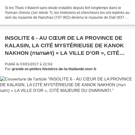
Si les Thaïs s’étaient sans doute installés depuis fort longtemps dans le
Yunnan chinois (1er siècle ?), les historiens et chercheurs les ont repérés au
sein du royaume de Nanzhao (737-902) devenu le royaume de Dali (937-
1253) , avec lesquels ils ont...
INSOLITE 6 - AU CŒUR DE LA PROVINCE DE
KALASIN, LA CITÉ MYSTÉRIEUSE DE KANOK
NAKHON (กนกนคร) « LA VILLE D’OR », CITÉ
MAJEURE DU DVARAVATI.
Publié le 03/01/2017 à 22:04
Par
grande-et-petites-histoires-de-la-thailande.over-b