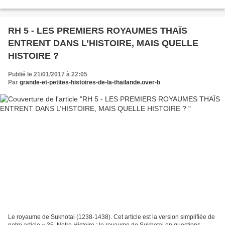
devenue obsolète : le rituel...
RH 5 - LES PREMIERS ROYAUMES THAÏS
ENTRENT DANS L’HISTOIRE, MAIS QUELLE
HISTOIRE ?
Publié le 21/01/2017 à 22:05
Par
grande-et-petites-histoires-de-la-thailande.over-b
Le royaume de Sukhotai (1238-1438). Cet article est la version simplifiée de
notre article « 35. Notre Histoire : le royaume de Sukhotai en questions.