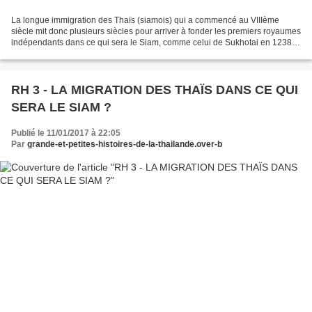
La longue immigration des Thaïs (siamois) qui a commencé au VIIIème
siècle mit donc plusieurs siècles pour arriver à fonder les premiers royaumes
indépendants dans ce qui sera le Siam, comme celui de Sukhotai en 1238
ou celui du royaume de Lanna au Nord...
RH 3 - LA MIGRATION DES THAÏS DANS CE QUI
SERA LE SIAM ?
Publié le 11/01/2017 à 22:05
Par
grande-et-petites-histoires-de-la-thailande.over-b