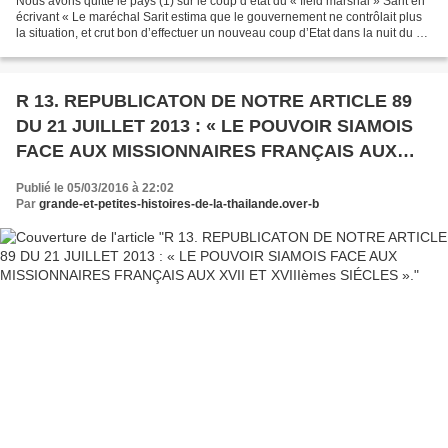
Nous avons quitté le pays (1) sur le coup d’état du « field marshal » Sarit en
écrivant « Le maréchal Sarit estima que le gouvernement ne contrôlait plus
la situation, et crut bon d’effectuer un nouveau coup d’Etat dans la nuit du 20
octobre 1958, au...
R 13. REPUBLICATON DE NOTRE ARTICLE 89
DU 21 JUILLET 2013 : « LE POUVOIR SIAMOIS
FACE AUX MISSIONNAIRES FRANÇAIS AUX
XVII ET XVIIIèmes SIÉCLES ».
Publié le 05/03/2016 à 22:02
Par
grande-et-petites-histoires-de-la-thailande.over-b