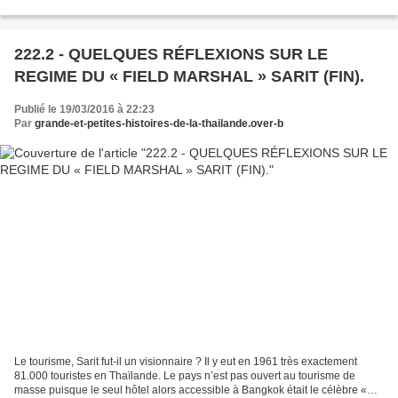
physiquement. Il concentre alors tous les...
222.2 - QUELQUES RÉFLEXIONS SUR LE
REGIME DU « FIELD MARSHAL » SARIT (FIN).
Publié le 19/03/2016 à 22:23
Par
grande-et-petites-histoires-de-la-thailande.over-b
Le tourisme, Sarit fut-il un visionnaire ? Il y eut en 1961 très exactement
81.000 touristes en Thaïlande. Le pays n’est pas ouvert au tourisme de
masse puisque le seul hôtel alors accessible à Bangkok était le célèbre «