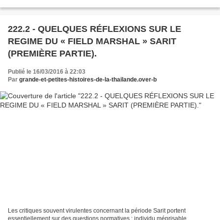
Oriental ». Qui étaient-ils, d’où...
222.2 - QUELQUES RÉFLEXIONS SUR LE
REGIME DU « FIELD MARSHAL » SARIT
(PREMIÈRE PARTIE).
Publié le 16/03/2016 à 22:03
Par
grande-et-petites-histoires-de-la-thailande.over-b
Les critiques souvent virulentes concernant la période Sarit portent
essentiellement sur des questions normatives : individu méprisable,