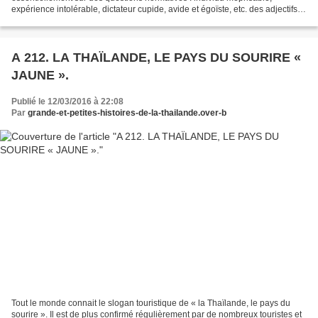
expérience intolérable, dictateur cupide, avide et égoïste, etc. des adjectifs
que nous pouvons partager au moins...
A 212. LA THAÏLANDE, LE PAYS DU SOURIRE «
JAUNE ».
Publié le 12/03/2016 à 22:08
Par
grande-et-petites-histoires-de-la-thailande.over-b
Tout le monde connait le slogan touristique de « la Thaïlande, le pays du
sourire ». Il est de plus confirmé régulièrement par de nombreux touristes et