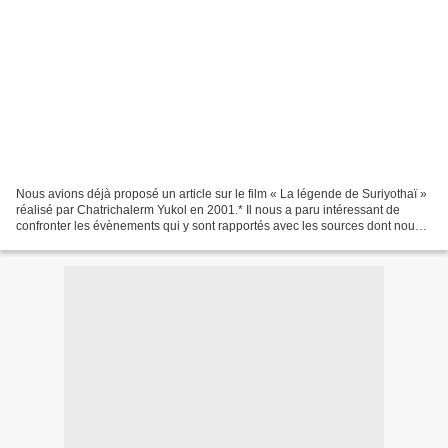
Nous avions déjà proposé un article sur le film « La légende de Suriyothaï »
réalisé par Chatrichalerm Yukol en 2001.* Il nous a paru intéressant de
confronter les évènements qui y sont rapportés avec les sources dont nous
pouvons aujourd’hui disposer....