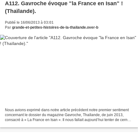
A112. Gavroche évoque "la France en Isan" !
(Thaïlande).
Publié le 16/06/2013 à 03:01
Par
grande-et-petites-histoires-de-la-thailande.over-b
Nous avions exprimé dans notre article précédent notre premier sentiment
concernant le dossier du magazine Gavroche, Thaïlande, de juin 2013,
consacré à « La France en Isan ». Il nous fallait aujourd’hui tenter de cerner,
d’identifier cette « France d’Isan...