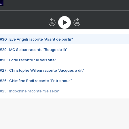
#30 : Eve Angeli raconte "Avant de partir"
#29 : MC Solaar raconte "Bouge de là"
28 : Lorie raconte "Je vais vite"
#27 : Christophe Willem raconte "Jacques a dit"
#26 : Chimène Badi raconte "Entre nous"
#25 : Indochine raconte "3e sexe"
#24 : Zaho raconte "C'est chelou"
#23 : Patrick Bruel raconte "Au café des délices"
#22 : Kyo raconte "Le chemin"