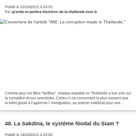
Publié le 22/10/2012 à 03:01
Par
grande-et-petites-histoires-de-la-thailande.over-b
Comme pour les filles “tarifées”, chaque expatrié en Thaïlande a son avis sur
la corruption et ses anecdotes. Celles-ci ne concernent le plus souvent que
le billet glissé à l’agent de l’ immigration, au policier indélicat pour une
infraction commise,...
48. La Sakdina, le système féodal du Siam ?
Publié le 18/10/2012 à 03:02