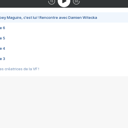
bey Maguire, c'est lui ! Rencontre avec Damien Witecka
e 6
e 5
e 4
e 3
s créatrices de la VF !
e 2
e 1
e Mektoub My Love arrive enfin ! Rencontre avec Shaïn Boumedine et Sal
i : après Toni en famille
elle réalise le bouleversant Dites lui que je l'aime