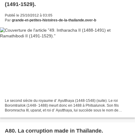
(1491-1529).
Publié le 25/10/2012 à 03:05
Par
grande-et-petites-histoires-de-la-thailande.over-b
Le second siècle du royaume d’ Ayutthaya (1448-1548) (suite). Le roi
Boromtrailok (1448- 1488) meurt donc en 1488 à Phitsalunok. Son fils
Boromracha III, uparat, et roi d’ Ayutthaya, lui succède sous le nom de
Intharacha II. Le 9 ème roi du royaume d’Ayutthaya....
A80. La corruption made in Thaïlande.