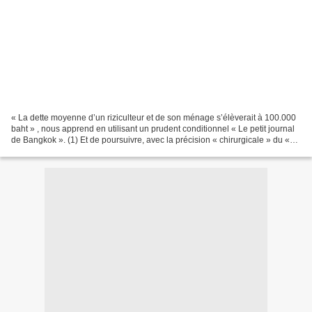
« La dette moyenne d’un riziculteur et de son ménage s’élèverait à 100.000
baht » , nous apprend en utilisant un prudent conditionnel « Le petit journal
de Bangkok ». (1) Et de poursuivre, avec la précision « chirurgicale » du «
Bangkok post », « la loi...