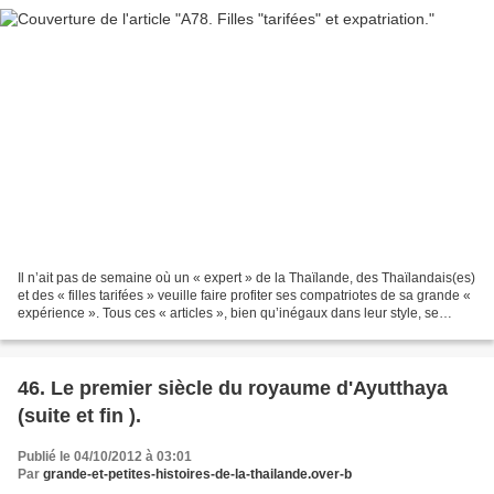
Il n’ait pas de semaine où un « expert » de la Thaïlande, des Thaïlandais(es)
et des « filles tarifées » veuille faire profiter ses compatriotes de sa grande «
expérience ». Tous ces « articles », bien qu’inégaux dans leur style, se
construisent tous...
46. Le premier siècle du royaume d'Ayutthaya
(suite et fin ).
Publié le 04/10/2012 à 03:01
Par
grande-et-petites-histoires-de-la-thailande.over-b