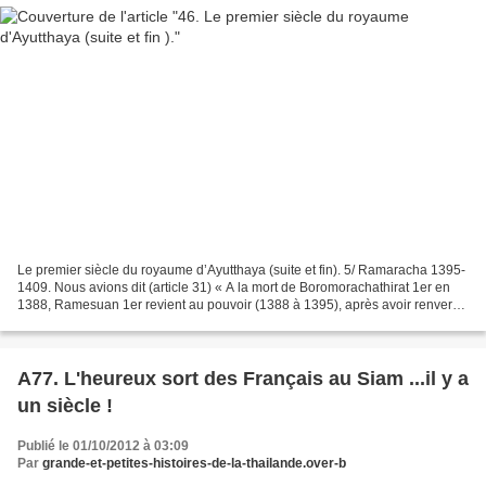
Le premier siècle du royaume d’Ayutthaya (suite et fin). 5/ Ramaracha 1395-
1409. Nous avions dit (article 31) « A la mort de Boromorachathirat 1er en
1388, Ramesuan 1er revient au pouvoir (1388 à 1395), après avoir renversé
son fils Chao Thong Lan, qui...
A77. L'heureux sort des Français au Siam ...il y a
un siècle !
Publié le 01/10/2012 à 03:09
Par
grande-et-petites-histoires-de-la-thailande.over-b