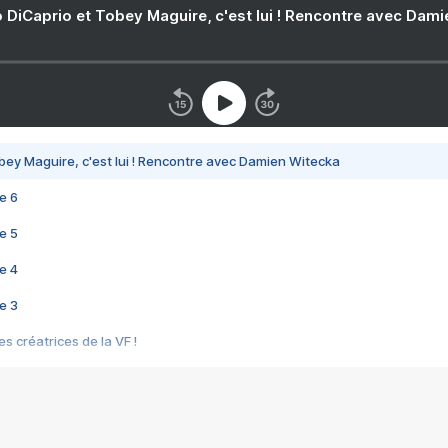
 DiCaprio et Tobey Maguire, c'est lui ! Rencontre avec Dam
bey Maguire, c'est lui ! Rencontre avec Damien Witecka
e 6
e 5
e 4
e 3
s créatrices de la VF !
e 2
e 1