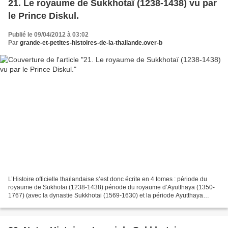
21. Le royaume de Sukkhotaï (1238-1438) vu par
le Prince Diskul.
Publié le 09/04/2012 à 03:02
Par
grande-et-petites-histoires-de-la-thailande.over-b
L’Histoire officielle thaïlandaise s’est donc écrite en 4 tomes : période du
royaume de Sukhotai (1238-1438) période du royaume d’Ayutthaya (1350-
1767) (avec la dynastie Sukkhotai (1569-1630) et la période Ayutthaya
tardive (1629-1767)) la dynastie Thonburi...