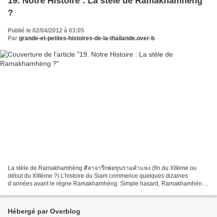
19. Notre Histoire : La stèle de Ramakhamhèng
?
Publié le 02/04/2012 à 03:05
Par
grande-et-petites-histoires-de-la-thailande.over-b
La stèle de Ramakhamhèng ศิลาจารึกพ่อขุนรามคำแหง (fin du XIIème ou
début du XIIIème ?) L’histoire du Siam commence quelques dizaines
d’années avant le règne Ramakhamhèng. Simple hasard, Ramakhamhèng
est contemporain de Philippe le Bel, créateur de l’Etat...
Hébergé par Overblog