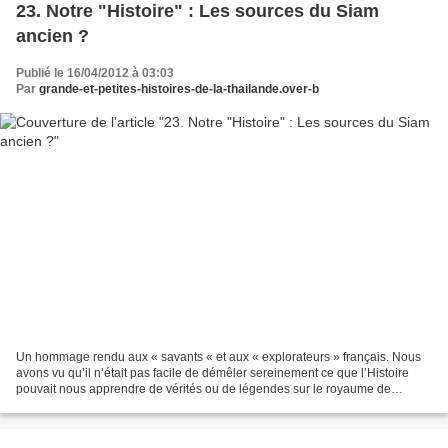
23. Notre "Histoire" : Les sources du Siam
ancien ?
Publié le 16/04/2012 à 03:03
Par
grande-et-petites-histoires-de-la-thailande.over-b
Un hommage rendu aux « savants « et aux « explorateurs » français. Nous
avons vu qu’il n’était pas facile de démêler sereinement ce que l’Histoire
pouvait nous apprendre de vérités ou de légendes sur le royaume de
Sukkhothaï. Il nous a paru utile de rappeler...