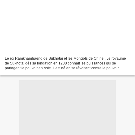
Le roi Ramkhamhaeng de Sukhotaï et les Mongols de Chine . Le royaume
de Sukhotai dès sa fondation en 1238 connait les puissances qui se
partagent le pouvoir en Asie. Il est né en se révoltant contre le pouvoir
déclinant de l’Empire d’Angkor. Il sait que...