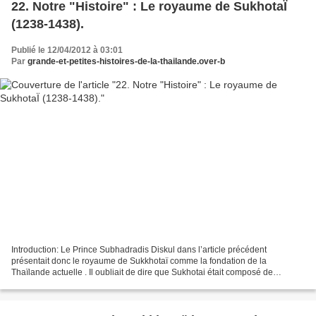
22. Notre "Histoire" : Le royaume de SukhotaÏ
(1238-1438).
Publié le 12/04/2012 à 03:01
Par
grande-et-petites-histoires-de-la-thailande.over-b
Introduction: Le Prince Subhadradis Diskul dans l’article précédent
présentait donc le royaume de Sukkhotaï comme la fondation de la
Thaïlande actuelle . Il oubliait de dire que Sukhotai était composé de
beaucoup de muangs vassalisés, dans des rapports...