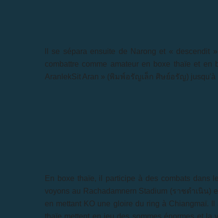
ll se sépara ensuite de Narong et « descendit » 
combattre comme amateur en boxe thaïe et en bo
AranlekSit Aran » (พิมพ์อรัญเล็ก ศิษย์อรัญ) jusqu'à
En boxe thaïe, il participe à des combats dans 
voyons au Rachadamnern Stadium (
ราชดำเนิน
) 
en mettant KO une gloire du ring à Chiangmaï. Il 
thaïe mettent en jeu des sommes énormes et la v