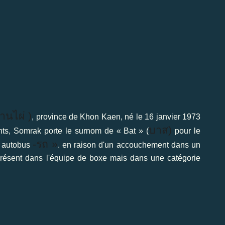
านไผ่
)
, province de Khon Kaen, né le 16 janvier 1973
บาส
)
ts, Somrak porte le surnom de « Bat » (
pour le
-รถ
»
– autobus
. en raison d'un accouchement dans un
t présent dans l'équipe de boxe mais dans une catégorie