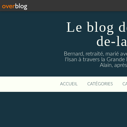
Le blog d
de-l
Bernard, retraité, marié a
l'Isan à travers la Grande H
Alain, aprè
ACCUEIL
CATÉGORIES
C