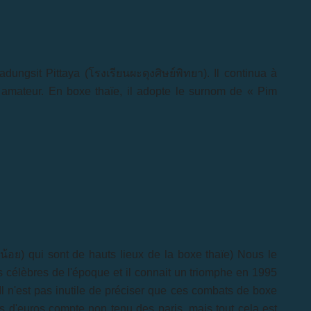
ungsit Pittaya (โรงเรียนผะดุงศิษย์พิทยา). Il continua à
amateur. En boxe thaïe, il adopte le surnom de « Pim
น้อย
) qui sont de hauts lieux de la boxe thaïe) Nous le
lus célèbres de l'époque et il connait un triomphe en 1995
Il n'est pas inutile de préciser que ces combats de boxe
 d'euros compte non tenu des paris, mais tout cela est