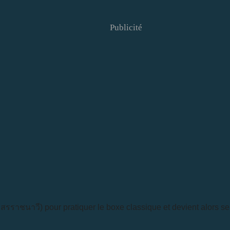
Publicité
โมสรราชนาวี) pour pratiquer le boxe classique et devient alors s