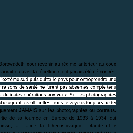
 Borowadeth pour revenir au régime antérieur au coup
 aurait eu avec la rébellion n’ont jamais été démontrés.
l'extrême sud puis quitta le pays pour entreprendre une
es raisons de santé ne furent pas absentes compte tenu
 de délicates opérations aux yeux. Sur les photographies
 photographies officielles, nous le voyons toujours porter
quement JAMAIS sur les photographies ou portraits.
artie de sa tournée en Europe de 1933 à 1934, qui
isse, la France, la Tchecoslovaquie, l'Irlande et le