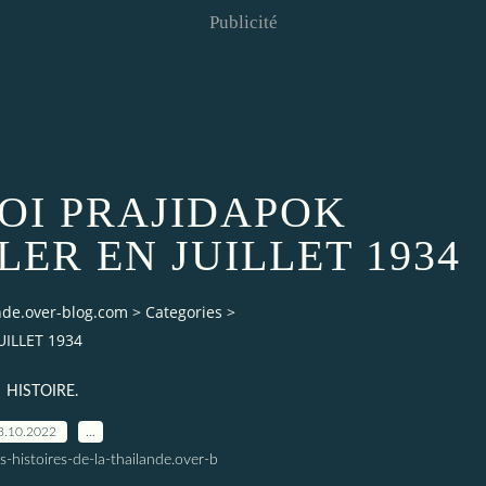
Publicité
 ROI PRAJIDAPOK
ER EN JUILLET 1934
ande.over-blog.com
>
Categories
>
UILLET 1934
HISTOIRE.
3.10.2022
…
s-histoires-de-la-thailande.over-b