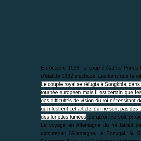
En octobre 1933, le coup d’état du Prince
d’état de 1932 a échoué. Les liens que le roi
Le couple royal se réfugia à Songkhla, dans 
tournée européen mais il est certain que l
des difficultés de vision du roi nécessitant
qui illustrent cet article, qui ne sont pas des
ce qu’on ne voit prati
des lunettes fumées
Le voyage en Allemagne du roi faisait p
comprenait l'Allemagne, le Portugal, la Su