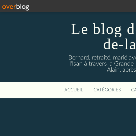
Le blog d
de-l
Bernard, retraité, marié a
l'Isan à travers la Grande H
Alain, aprè
ACCUEIL
CATÉGORIES
C