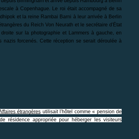
u depuis Birmingham et arrive depuis Hambourg à Berlin
ve escale à Copenhague. Le roi était accompagné de sa
dhipok et la reine Rambai Barni à leur arrivée à Berlin
s étrangères du Reich Von Neurath et le secrétaire d'État
 droite sur la photographie et Lammers à gauche, en
nazis forcenés. Cette réception se serait déroulée à
Affaires étrangères
utilisait l'hôtel comme « pension de
as de résidence appropriée pour héberger les visiteurs