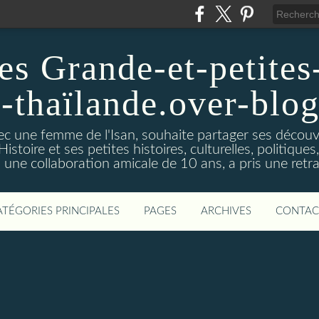
es Grande-et-petites-
a-thaïlande.over-blo
vec une femme de l'Isan, souhaite partager ses découv
istoire et ses petites histoires, culturelles, politiques,s
s une collaboration amicale de 10 ans, a pris une retra
ATÉGORIES PRINCIPALES
PAGES
ARCHIVES
CONTAC