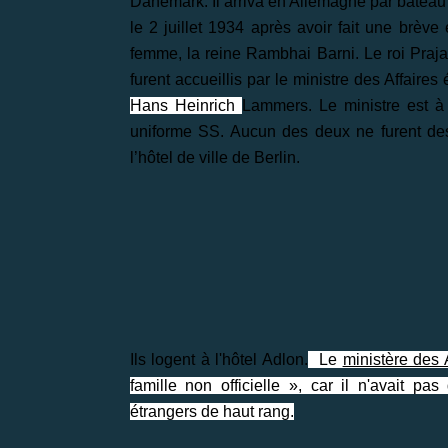
Danemark. Il arriva en Allemagne par batea
le 2 juillet 1934 après avoir fait une brè
femme, la reine Rambhai Barni. Le roi Praja
furent accueillis par le ministre des Affaire
Hans Heinrich
Lammers. Le ministre est à
uniforme SS. Aucun des deux ne furent des 
l’hôtel de ville de Berlin.
Ils logent à l'hôtel Adlon.
Le
ministère des 
famille non officielle », car il n'avait p
étrangers de haut rang.