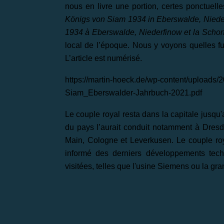
nous en livre une portion, certes ponctuelle
Königs von Siam 1934 in Eberswalde, Nieder
1934 à Eberswalde, Niederfinow et la Schor
local de l’époque. Nous y voyons quelles fu
L’article est numérisé.
https://martin-hoeck.de/wp-content/uploads
Siam_Eberswalder-Jahrbuch-2021.pdf
Le couple royal resta dans la capitale jusqu'a
du pays l’aurait conduit notamment à Dresde
Main, Cologne et Leverkusen. Le couple roya
informé des derniers développements techn
visitées, telles que l'usine Siemens ou la gr