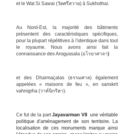
et le Wat Si Sawai (
วัดศรีสวาย
) à Sukhothai.
Au Nord-Est, la majorité des bâtiments
présentent des caractéristiques spécifiques,
pour la plupart répétitives à l'identique dans tout
le royaume. Nous avons ainsi fait la
connaissance des Arogyasala (
อโรยาศาลา
)
et des Dharmaçalas (
ธรรมศาล
) également
appelées « maisons de feu », en sanskrit
vahnigṛha (
วาห์นิกริฮา
).
Ce fut de la part
Jayavarman VII
une véritable
politique d'aménagement de son territoire. La
localisation de ces monuments
marque ainsi