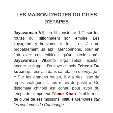
LES MAISON D'HÔTES OU GITES
D'
ÉTAPES
Jayavarman VII
en fit construire 121 sur les
routes qui sillonnaient son empire. Les
voyageurs y trouvaient le feu, c'est à dure
probablement un abri.
Mentionnons, pour en
finir avec ces édifices, qu'un siècle après
Jayavarman VII
,
cette organisation existait
encore et frappait l'envoyé chinois
Tcheou Ta-
kouan
qui écrivait dans sa relation de voyage :
« Sur les grandes routes, il y a des lieux de
repos analogues à nos relais de poste ». Ce
diplomate chinois est connu pour avoir du
temps de
l'empereur
Témur Khan
écrit le récit
de
d'une de ses missions, intitulé
Mémoires sur
les coutumes du Cambodge
.