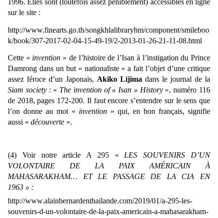
1996. Elles sont (toutefois assez péniblement) accessibles en ligne
sur le site :
http://www.finearts.go.th/songkhlalibraryhm/component/smileboo
k/book/307-2017-02-04-15-49-19/2-2013-01-26-21-11-08.html
Cette «
invention
» de l’histoire de l’Isan à l’instigation du Prince
Damrong dans un but « nationaliste » a fait l’objet d’une critique
assez féroce d’un Japonais,
Akiko Lijima
dans le journal de la
Siam society
: «
The invention of « Isan » History
», numéro 116
de 2018, pages 172-200. Il faut encore s’entendre sur le sens que
l’on donne au mot «
invention
» qui, en bon français, signifie
aussi «
découverte
».
(4) Voir notre article
A 295 «
LES SOUVENIRS D’UN
VOLONTAIRE DE LA PAIX AMÉRICAIN À
MAHASARAKHAM… ET LE PASSAGE DE LA CIA EN
1963 » :
http://www.alainbernardenthailande.com/2019/01/a-295-les-
souvenirs-d-un-volontaire-de-la-paix-americain-a-mahasarakham-