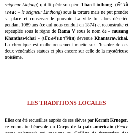
seigneur Linjong
) qui fit périr son père
Thao Linthong
(
ท้าวลิ
นทอง
–
le seigneur Linthong
) sous la torture mais ne put prendre
sa place et conserver le pouvoir. La ville fut alors désertée
pendant 1089 ans (ce qui nous conduit en 1874) et reconstruite et
repeuplée sous le règne de
Rama V
sous le nom de «
mueang
Khanthawichai
» (
เมืองคันธาวิชัย)
devenue
Khantarawichai.
La chronique est malheureusement muette sur l’histoire de ces
deux vénérables statues et plus encore sur celle de la mystérieuse
troisième.
LES TRADITIONS LOCALES
Elles ont été recueillies auprès de ses élèves par
Kermit Krueger
,
ce volontaire bénévole du
Corps de la paix américain
(
Peace