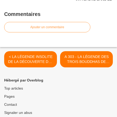
Commentaires
Ajouter un commentaire
< LA LÉGENDE INSOLITE
A 303 - LA LÉGENDE DES
DE LA DÉCOUVERTE DES
TROIS BOUDDHAS DE
VERTUS DU SEL PAR LES
VIENTIANE ET UN
HABITANTS DE L’ISAN
TRÉSOR AU FOND DU
(NORD-EST DE LA
MÉKONG. >
Hébergé par Overblog
THAÏLANDE)
Top articles
Pages
Contact
Signaler un abus