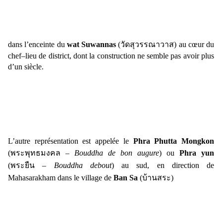
dans l’enceinte du
wat Suwannas
(
วัดสุวรรณาวาส)
au cœur du
chef–lieu de district, dont la construction ne semble pas avoir plus
d’un siècle.
L’autre représentation est appelée le
Phra Phutta Mongkon
(
พระพุทธมงคล
–
Bouddha de bon augure
) ou
Phra yun
(
พระยืน
–
Bouddha debout
) au sud, en direction de
Mahasarakham dans le village de
Ban Sa
(
บ้านสระ)