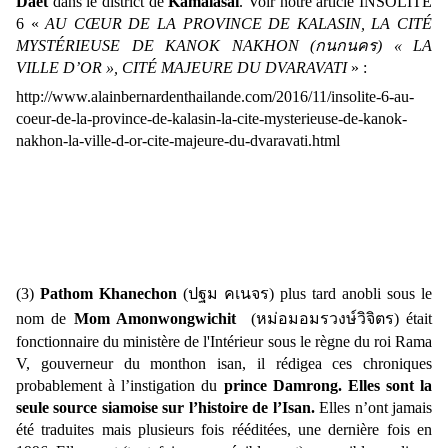
Daet
dans le district de
Kamalasai
. Voir notre article
INSOLITE
6 «
AU CŒUR DE LA PROVINCE DE KALASIN, LA CITÉ
MYSTÉRIEUSE DE KANOK NAKHON (
กนกนคร)
« LA
VILLE D’OR », CITÉ MAJEURE DU DVARAVATI
» :
http://www.alainbernardenthailande.com/2016/11/insolite-6-au-
coeur-de-la-province-de-kalasin-la-cite-mysterieuse-de-kanok-
nakhon-la-ville-d-or-cite-majeure-du-dvaravati.html
(3)
Pathom Khanechon
(
ปฐม คเนจร)
plus tard anobli sous le
nom de
Mom Amonwongwichit
(
หม่อมอมรวงษ์วิจิตร)
était
fonctionnaire du ministère de l'Intérieur sous le règne du roi Rama
V, gouverneur du monthon isan, il rédigea ces chroniques
probablement à l’instigation du
prince Damrong. Elles sont la
seule source siamoise sur l’histoire de l’Isan.
Elles n’ont jamais
été traduites mais plusieurs fois rééditées, une dernière fois en