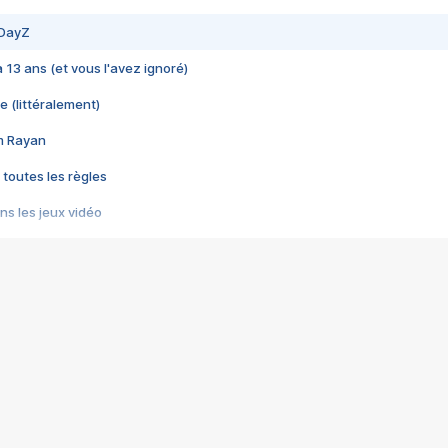
 DayZ
 a 13 ans (et vous l'avez ignoré)
e (littéralement)
im Rayan
 toutes les règles
s les jeux vidéo
us choquant de Rockstar ? - Le scandale BULLY
e plus moche de Steam
du RÊVE tourne au CAUCHEMAR
pendant 8 heures
it… à tort
umiliés par un jeu vidéo