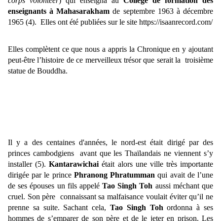
corps volonteer
) qui enseigna au
Collège de formation des
enseignants à Mahasarakham
de septembre 1963 à décembre
1965 (4). Elles ont été publiées sur le site
https://isaanrecord.com/
Elles complètent ce que nous a appris la Chronique en y ajoutant
peut-être l’histoire de ce merveilleux trésor que serait la troisième
statue de Bouddha.
Il y a des centaines d'années, le nord-est était dirigé par des
princes cambodgiens avant que les Thaïlandais ne viennent s’y
installer (5).
Kantarawichai
était alors une ville très importante
dirigée par le prince
Phranong Phratumman
qui avait de l’une
de ses épouses un fils appelé
Tao Singh Toh
aussi méchant que
cruel. Son père connaissant sa malfaisance voulait éviter qu’il ne
prenne sa suite. Sachant cela,
Tao Singh Toh
ordonna à ses
hommes de s’emparer de son père et de le jeter en prison. Les