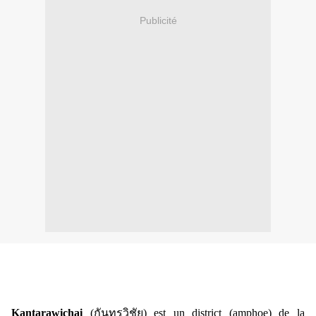
Publicité
Kantarawichai
(
กันทรวิชัย)
est un district (amphoe) de la