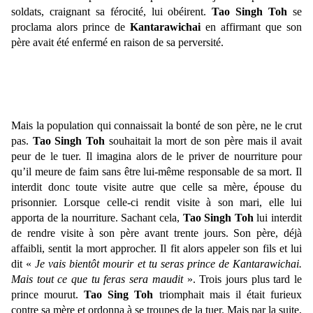
soldats, craignant sa férocité, lui obéirent.
Tao Singh Toh
se
proclama alors prince de
Kantarawichai
en affirmant que son
père avait été enfermé en raison de sa perversité.
Mais la population qui connaissait la bonté de son père, ne le crut
pas.
Tao Singh Toh
souhaitait la mort de son père mais il avait
peur de le tuer. Il imagina alors de le priver de nourriture pour
qu’il meure de faim sans être lui-même responsable de sa mort. Il
interdit donc toute visite autre que celle sa mère, épouse du
prisonnier. Lorsque celle-ci rendit visite à son mari, elle lui
apporta de la nourriture. Sachant cela,
Tao Singh Toh
lui interdit
de rendre visite à son père avant trente jours. Son père, déjà
affaibli, sentit la mort approcher. Il fit alors appeler son fils et lui
dit «
Je vais bientôt mourir et tu seras prince de Kantarawichai.
Mais tout ce que tu feras sera maudit
». Trois jours plus tard le
prince mourut.
Tao Sing Toh
triomphait mais il était furieux
contre sa mère et ordonna à se troupes de la tuer. Mais par la suite,