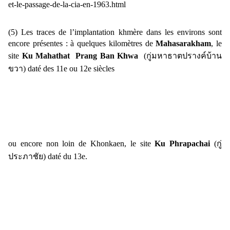
et-le-passage-de-la-cia-en-1963.html
(5) Les traces de l’implantation khmère dans les environs sont
encore présentes : à quelques kilomètres de
Mahasarakham
, le
site
Ku Mahathat Prang Ban Khwa
(
กู่มหาธาตปรางค์บ้าน
ขวา)
daté des 11e ou 12e siècles
ou encore non loin de Khonkaen, le site
Ku Phrapachai
(
กู่
ประภาชัย)
daté du 13e.