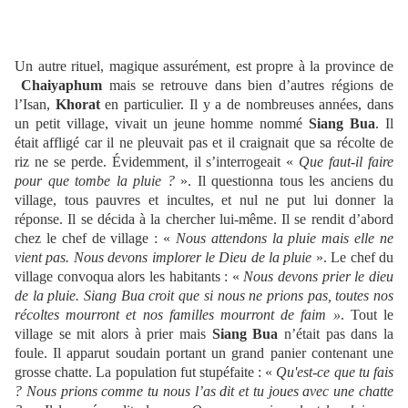
Un autre rituel, magique assurément, est propre à la province de
Chaiyaphum
mais se retrouve dans bien d’autres régions de
l’Isan,
Khorat
en particulier. Il y a de nombreuses années, dans
un petit village, vivait un jeune homme nommé
Siang Bua
. Il
était affligé car il ne pleuvait pas et il craignait que sa récolte de
riz ne se perde. Évidemment, il s’interrogeait «
Que faut-il faire
pour que tombe la pluie ?
». Il questionna tous les anciens du
village, tous pauvres et incultes, et nul ne put lui donner la
réponse. Il se décida à la chercher lui-même. Il se rendit d’abord
chez le chef de village : «
Nous attendons la pluie mais elle ne
vient pas. Nous devons implorer le Dieu de la pluie
». Le chef du
village convoqua alors les habitants : «
Nous devons prier le dieu
de la pluie. Siang Bua croit que si nous ne prions pas, toutes nos
récoltes mourront et nos familles mourront de faim »
. Tout le
village se mit alors à prier mais
Siang Bua
n’était pas dans la
foule. Il apparut soudain portant un grand panier contenant une
grosse chatte. La population fut stupéfaite : «
Qu'est-ce que tu fais
? Nous prions comme tu nous l’as dit et tu joues avec une chatte