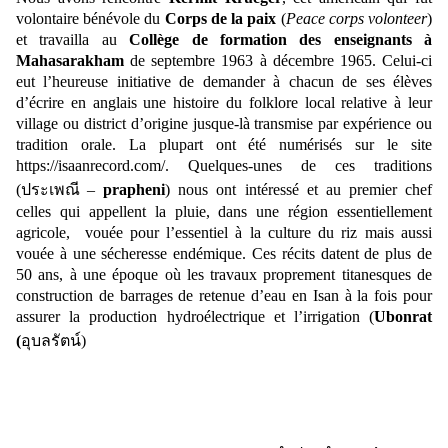
volontaire bénévole du
Corps de la paix
(
Peace corps volonteer
)
et travailla au
Collège de formation des enseignants à
Mahasarakham
de septembre 1963 à décembre 1965. Celui-ci
eut l’heureuse initiative de demander à chacun de ses élèves
d’écrire en anglais une histoire du folklore local relative à leur
village ou district d’origine jusque-là transmise par expérience ou
tradition orale. La plupart ont été numérisés sur le site
https://isaanrecord.com/
. Quelques-unes de ces traditions
(
ประเพณี
–
prapheni
)
nous ont intéressé et au premier chef
celles qui appellent la pluie, dans une région essentiellement
agricole, vouée pour l’essentiel à la culture du riz mais aussi
vouée à une sécheresse endémique. Ces récits datent de plus de
50 ans, à une époque où les travaux proprement titanesques de
construction de barrages de retenue d’eau en Isan à la fois pour
assurer la production hydroélectrique et l’irrigation (
Ubonrat
(
อุบลรัตน์
)