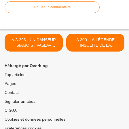
Ajouter un commentaire
< A 296 - UN DANSEUR
A 300- LA LÉGENDE
SIAMOIS : VASLAV
INSOLITE DE LA
NIJINSKI – วาสลาฟ นิจินสกี้
DÉCOUVERTE DU SEL
นักระบำสยาม
PAR LES HABITANTS DE
L’ISAN (NORD-EST DE LA
Hébergé par Overblog
THAÏLANDE) >
Top articles
Pages
Contact
Signaler un abus
C.G.U.
Cookies et données personnelles
Préférences cookies