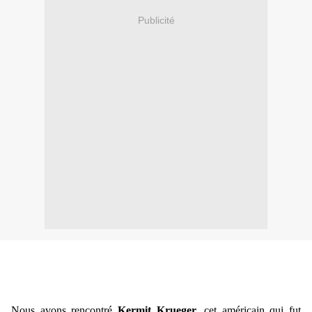
Publicité
Nous avons rencontré
Kermit Krueger
, cet américain qui fut