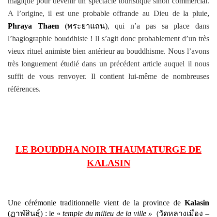
magique pour devenir un spectacle touristique sinon commercial.
A l’origine, il est une probable offrande au Dieu de la pluie
,
Phraya Thaen
(
พระยาแถน)
, qui n’a pas sa place dans
l’hagiographie bouddhiste ! Il s’agit donc probablement d’un très
vieux rituel animiste bien antérieur au bouddhisme. Nous l’avons
très longuement étudié dans un précédent article auquel il nous
suffit de vous renvoyer. Il contient lui-même de nombreuses
références.
LE BOUDDHA NOIR THAUMATURGE DE
KALASIN
Une cérémonie traditionnelle vient de la province de
Kalasin
(
ฏาฬสินธุ์)
: le «
temple du milieu de la ville »
(
วัดหลางเมือง
–