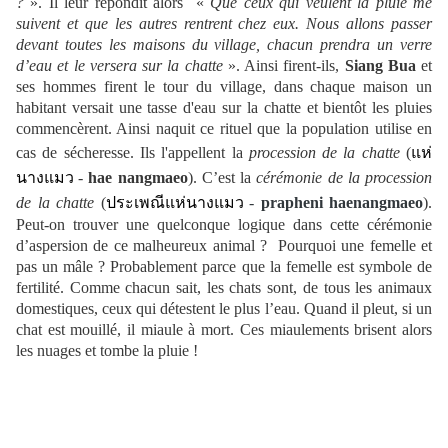
?
». Il leur répondit alors
«
Que ceux qui veulent la pluie me
suivent et que les autres rentrent chez eux. Nous allons passer
devant toutes les maisons du village, chacun prendra un verre
d’eau et le versera sur la chatte
». Ainsi firent-ils,
Siang Bua
et
ses hommes firent le tour du village, dans chaque maison un
habitant versait une tasse d'eau sur la chatte et bientôt les pluies
commencèrent. Ainsi naquit ce rituel que la population utilise en
cas de sécheresse. Ils l'appellent la
procession de la chatte
(
แห่
นางแมว
-
hae nangmaeo
). C’est la
cérémonie de la procession
de la chatte
(
ประเพณีแห่นางแมว
-
prapheni haenangmaeo
).
Peut-on trouver une quelconque logique dans cette cérémonie
d’aspersion de ce malheureux animal ? Pourquoi une femelle et
pas un mâle ? Probablement parce que la femelle est symbole de
fertilité. Comme chacun sait, les chats sont, de tous les animaux
domestiques, ceux qui détestent le plus l’eau. Quand il pleut, si un
chat est mouillé, il miaule à mort. Ces miaulements brisent alors
les nuages et tombe la pluie !