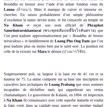
Bouddha en bronze avec l’aide d’un artiste fondeur venu du
Lanna
(
ล้านนา
).
Mais il manqua de cuivre et retourna en
chercher. En raison probablement d’un simple phénomène
d’oxydation la statue devint noire, et fut consacrée au temple de
Na Kham
et reçut son nom officiel de
Phraphut
Samritnirarokhantarai
(
พระพุทธสัมฤทธิ์นิรโรคันตราย)
que
l’on peut traduire approximativement par «
Bouddha de bronze
miraculeux
» et familièrement de
Luang Pho Ong Dam
que l’on
peut traduire plus ou moins bien par le
saint noir
. La position est
celle de la victoire sur
Mara
le démon (
ปางมารวิชัย
).
Soigneusement poli, sa largeur à la base est de 41 cm et sa
hauteur de 75. La statue comporte sur sa base une inscription en
caractères laos archaïques de
Luang Prabang
que nous sommes
incapables de déchiffrer mais qui rappellerait ses vertus
charismatiques. Le gouverneur de Kalasin, en 1894 en inspection
à
Na Kham
fit connaissance avec cette superbe statuette et voulut
la faire venir dans sa capitale pour asseoir son prestige malgré