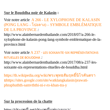
Sur le Bouddha noir de Kalasin
:
Voir notre article
A 266
- LE XYLOPHONE DE KALASIN
(PONG LANG -
โปงลาง)
– SYMBOLE EMBLÉMATIQUE
DE LA PROVINCE
:
http://www.alainbernardenthailande.com/2018/07/a-266-le-
xylophone-de-kalasin-pong-lang-symbole-emblematique-de-la-
province.html
Voir notre article
A 237
- LES SOIXANTE-SIX REPRÉSENTATIONS
:
RITUELLES DE BOUDDHA
http://www.alainbernardenthailande.com/2017/08/a-237-les-
soixante-six-representations-rituelles-de-bouddha.html
https://th.wikipedia.org/wiki/
พระพุทธสัมฤทธิ์นิโรคันตรา
ย
https://sites.google.com/site/watklangkalasin/prawati-
phraphuthth-samvththi-ni-r-ro-khan-tra-y
Sur la procession de la chatte
https://
ประเพณี.
net/
ประเพณีแห่นางแมว/