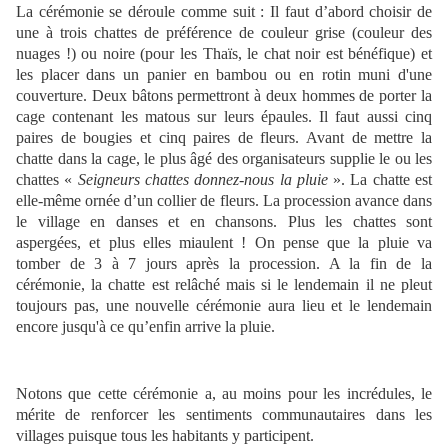
La cérémonie se déroule comme suit : Il faut d’abord choisir de
une à trois chattes de préférence de couleur grise (couleur des
nuages !) ou noire (pour les Thaïs, le chat noir est bénéfique) et
les placer dans un panier en bambou ou en rotin muni d'une
couverture. Deux bâtons permettront à deux hommes de porter la
cage contenant les matous sur leurs épaules. Il faut aussi cinq
paires de bougies et cinq paires de fleurs. Avant de mettre la
chatte dans la cage, le plus âgé des organisateurs supplie le ou les
chattes «
Seigneurs chattes donnez-nous la pluie
». La chatte est
elle-même ornée d’un collier de fleurs. La procession avance dans
le village en danses et en chansons. Plus les chattes sont
aspergées, et plus elles miaulent ! On pense que la pluie va
tomber de 3 à 7 jours après la procession. A la fin de la
cérémonie, la chatte est relâché mais si le lendemain il ne pleut
toujours pas, une nouvelle cérémonie aura lieu et le lendemain
encore jusqu'à ce qu’enfin arrive la pluie.
Notons que cette cérémonie a, au moins pour les incrédules, le
mérite de renforcer les sentiments communautaires dans les
villages puisque tous les habitants y participent.