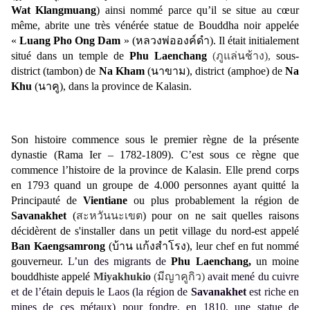
Wat Klangmuang
) ainsi nommé parce qu’il se situe au cœur
même, abrite une très vénérée statue de Bouddha noir appelée
«
Luang Pho Ong Dam
» (
หลวงพ่อองค์ดำ).
Il était initialement
situé dans un temple de
Phu Laenchang
(
ภูแล่นช้าง
)
,
sous-
district (tambon) de
Na Kham
(
นาขาม
)
, district (amphoe) de
Na
Khu
(
นาคู
)
, dans la province de Kalasin.
Son histoire commence sous le premier règne de la présente
dynastie (Rama Ier – 1782-1809). C’est sous ce règne que
commence l’histoire de la province de Kalasin. Elle prend corps
en 1793 quand un groupe de 4.000 personnes ayant quitté la
Principauté de
Vientiane
ou plus probablement la région de
Savanakhet
(
สะหวันนะเขต
)
pour on ne sait quelles raisons
décidèrent de s'installer dans un petit village du nord-est appelé
Ban Kaengsamrong
(
บ้าน แก้งสำโรง)
, leur chef en fut nommé
gouverneur.
L’un des migrants de
Phu Laenchang,
un moine
bouddhiste
appelé
Miyakhukio
(
มีญาคูกิว
)
avait mené du cuivre
et de l’étain depuis le Laos (la région de
Savanakhet
est riche en
mines de ces métaux) pour fondre, en 1810, une statue de