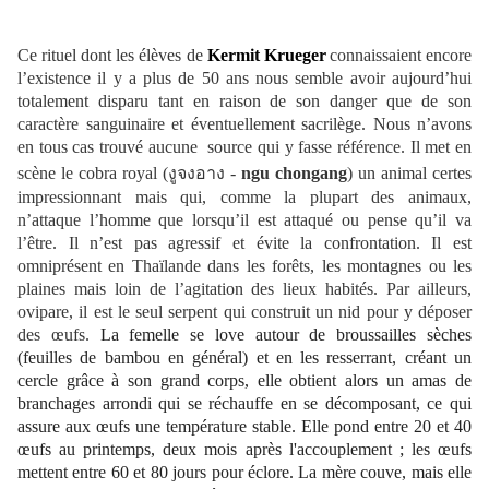
Ce rituel dont les élèves de
Kermit Krueger
connaissaient encore
l’existence il y a plus de 50 ans nous semble avoir aujourd’hui
totalement disparu tant en raison de son danger que de son
caractère sanguinaire et éventuellement sacrilège. Nous n’avons
en tous cas trouvé aucune source qui y fasse référence. Il met en
scène le cobra royal (
งูจงอาง -
ngu chongang
) un animal certes
impressionnant mais qui, comme la plupart des animaux,
n’attaque l’homme que lorsqu’il est attaqué ou pense qu’il va
l’être. Il n’est pas agressif et évite la confrontation. Il est
omniprésent en Thaïlande dans les forêts, les montagnes ou les
plaines mais loin de l’agitation des lieux habités. Par ailleurs,
ovipare, il est le seul serpent qui construit un nid pour y déposer
des œufs.
La femelle se love autour de broussailles sèches
(feuilles de bambou en général) et en les resserrant, créant un
cercle grâce à son grand corps, elle obtient alors un amas de
branchages arrondi qui se réchauffe en se décomposant, ce qui
assure aux œufs une température stable. Elle pond entre 20 et 40
œufs au printemps, deux mois après l'accouplement ; les œufs
mettent entre 60 et 80 jours pour éclore. La mère couve, mais elle