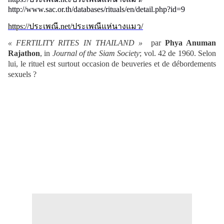
http://www.sac.or.th/databases/rituals/en/detail.php?id=9
https://
ประเพณี.
net/
ประเพณีแห่นางแมว/
« FERTILITY RITES IN THAILAND »
par
Phya Anuman
Rajathon
, in
Journal of the Siam Society
; vol. 42 de 1960.
Selon
lui, le rituel est surtout occasion de beuveries et de débordements
sexuels ?