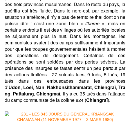
des trois provinces musulmanes. Dans le reste du pays, la
guérilla est très fluide. Dans le nord-est, par exemple, la
situation s’améliore, il n’y a pas de territoire thaï dont on ne
puisse dire : c’est une zone bien «
libérée
», mais en
certains endroits il est des villages où les autorités locales
ne séjournaient plus la nuit. Dans les montagnes, les
communistes avaient des camps suffisamment importants
pour que les troupes gouvernementales hésitent à monter
des opérations de délogement. Certaines de ces
opérations se sont soldées par des pertes sévères. La
présence des insurgés se faisait sentir un peu partout par
des actions limitées : 27 soldats tués, 9 tués, 5 tués, 19
tués dans des embuscades dans les provinces
d’
Udon
,
Loei
,
Nan
,
Nakhonsithammarat
,
Chiengraï
,
Tra
ng
,
Pattalung
,
Chiengmaï
. Il y a eu 35 tués dans l’attaque
du camp communiste de la colline 824 (
Chiengraï
).