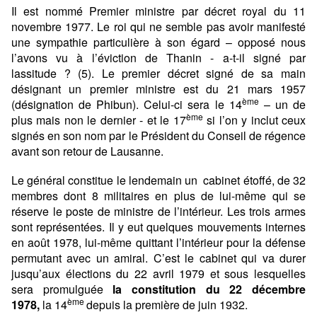
Il est nommé Premier ministre par décret royal du 11
novembre 1977. Le roi qui ne semble pas avoir manifesté
une sympathie particulière à son égard – opposé nous
l’avons vu à l’éviction de Thanin - a-t-il signé par
lassitude ? (5). Le premier décret signé de sa main
désignant un premier ministre est du 21 mars 1957
ème
(désignation de Phibun). Celui-ci sera le 14
– un de
ème
plus mais non le dernier - et le 17
si l’on y inclut ceux
signés en son nom par le Président du Conseil de régence
avant son retour de Lausanne.
Le général constitue le lendemain un cabinet étoffé, de 32
membres dont 8 militaires en plus de lui-même qui se
réserve le poste de ministre de l’intérieur. Les trois armes
sont représentées. Il y eut quelques mouvements internes
en août 1978, lui-même quittant l’intérieur pour la défense
permutant avec un amiral. C’est le cabinet qui va durer
jusqu’aux élections du 22 avril 1979 et sous lesquelles
sera promulguée
la constitution du 22 décembre
ème
1978,
la 14
depuis la première de juin 1932.