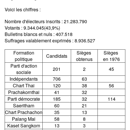
Voici les chiffres :
Nombre d'électeurs inscrits : 21.283.790
Votants : 9.344.045(43,9%)
Bulletins blancs et nuls : 407.518
Suffrages valablement exprimés : 8.936.527
Formation
Sièges
Sièges
Candidats
politique
obtenus
en 1976
Parti d'action
201
2
45
sociale
Indépendants
706
63
Chart Thai
120
38
56
Prachakornthai
41
32
Parti démocrate
185
32
114
Saeritham
60
21
Chart Prachachon
35
13
Palang Mai
58
8
Kaset Sangkom
13
3