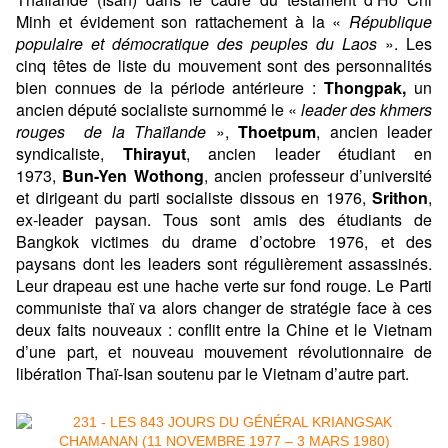
Minh et évidement son rattachement à la «
République
populaire et démocratique des peuples du Laos
». Les
cinq têtes de liste du mouvement sont des personnalités
bien connues de la période antérieure :
Thongpak,
un
ancien député socialiste surnommé le «
leader des khmers
rouges de la Thaïlande
»,
Thoetpum
, ancien leader
syndicaliste,
Thirayut
, ancien leader étudiant en
1973,
Bun-Yen Wothong
, ancien professeur d’université
et dirigeant du parti socialiste dissous en 1976,
Srithon
,
ex-leader paysan. Tous sont amis des étudiants de
Bangkok victimes du drame d’octobre 1976, et des
paysans dont les leaders sont régulièrement assassinés.
Leur drapeau est une hache verte sur fond rouge. Le Parti
communiste thaï va alors changer de stratégie face à ces
deux faits nouveaux : conflit entre la Chine et le Vietnam
d’une part, et nouveau mouvement révolutionnaire de
libération Thaï-Isan soutenu par le Vietnam d’autre part.