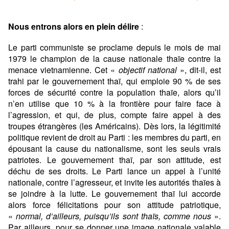
Nous entrons alors en plein délire
:
Le parti communiste se proclame depuis le mois de mai
1979 le champion de la cause nationale thaïe contre la
menace vietnamienne. Cet «
objectif national
», dit-il, est
trahi par le gouvernement thaï, qui emploie 90 % de ses
forces de sécurité contre la population thaïe, alors qu’il
n’en utilise que 10 % à la frontière pour faire face à
l’agression, et qui, de plus, compte faire appel à des
troupes étrangères (les Américains). Dès lors, la légitimité
politique revient de droit au Parti : les membres du parti, en
épousant la cause du nationalisme, sont les seuls vrais
patriotes. Le gouvernement thaï, par son attitude, est
déchu de ses droits. Le Parti lance un appel à l’unité
nationale, contre l’agresseur, et invite les autorités thaïes à
se joindre à la lutte. Le gouvernement thaï lui accorde
alors force félicitations pour son attitude patriotique,
«
normal, d’ailleurs, puisqu’ils sont thaïs, comme nous
».
Par ailleurs, pour se donner une image nationale valable