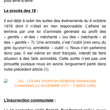
plus terre-à-terre :
Le procès des 18
:
Il eut déjà à subir les suites des événements du 6 octobre
1976 dont il n’était en rien responsable. L’affaire se
termina par une loi d’amnistie générale au profit des
«
gentils
» et des «
méchants
» (ou des «
méchants
» et
des «
gentils
» ?). Une amnistie, c’est l’oubli (mot venu du
grec ἀμνηστία,
amnêstía
«
oubli
»). Nous n’en parlerons
donc pas, il est même en droit français, interdit de faire
allusion à des faits amnistiés. Cette sortie n’est pas une
pirouette puisque nous en avons longuement parlé dans
notre précédent article (1).
L
’
insurrection communiste
: