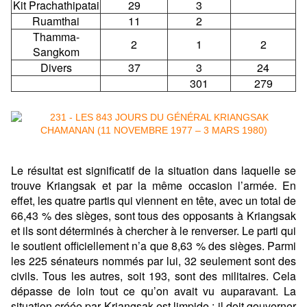
Kit Prachathipatai
29
3
Ruamthai
11
2
Thamma-
2
1
2
Sangkom
Divers
37
3
24
301
279
Le résultat est significatif de la situation dans laquelle se
trouve Kriangsak et par la même occasion l’armée. En
effet, les quatre partis qui viennent en tête, avec un total de
66,43 % des sièges, sont tous des opposants à Kriangsak
et ils sont déterminés à chercher à le renverser. Le parti qui
le soutient officiellement n’a que 8,63 % des sièges. Parmi
les 225 sénateurs nommés par lui, 32 seulement sont des
civils. Tous les autres, soit 193, sont des militaires. Cela
dépasse de loin tout ce qu’on avait vu auparavant. La
situation créée par Kriangsak est limpide : il doit gouverner