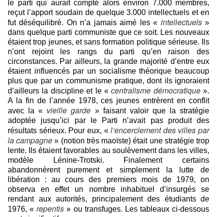
le parti qui aurait compté alors environ 7.000 membres,
reçut l’apport soudain de quelque 3.000 intellectuels et en
intellectuels
fut déséquilibré. On n’a jamais aimé les «
»
dans quelque parti communiste que ce soit. Les nouveaux
étaient trop jeunes, et sans formation politique sérieuse. Ils
n’ont rejoint les rangs du parti qu’en raison des
circonstances. Par ailleurs, la grande majorité d’entre eux
étaient influencés par un socialisme théorique beaucoup
plus que par un communisme pratique, dont ils ignoraient
centralisme démocratique
d’ailleurs la discipline et le «
».
A la fin de l’année 1978, ces jeunes entrèrent en conflit
vieille garde
avec la «
» faisant valoir que la stratégie
adoptée jusqu’ici par le Parti n’avait pas produit des
l’encerclement des villes par
résultats sérieux. Pour eux, «
la campagne
» (notion très maoïste) était une stratégie trop
lente. Ils étaient favorables au soulèvement dans les villes,
modèle Lénine-Trotski. Finalement certains
abandonnèrent purement et simplement la lutte de
libération : au cours des premiers mois de 1979, on
observa en effet un nombre inhabituel d’insurgés se
rendant aux autorités, principalement des étudiants de
repentis
1976, «
» ou transfuges. Les
tableaux ci-dessous