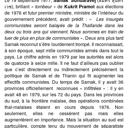
Le 19 septembre 1977,
Samak
Sundaravej
(สมัคร สุนทร
เวช), brillant «
tombeur
» de
Kukrit Pramot
aux élections
de 1976 et futur premier ministre, ministre de l’intérieur du
gouvernement précédent, avait prédit : «
Les insurgés
communistes seront balayés de la Thaïlande dans les
deux ou trois ans qui viennent. Nous sommes en train de
tuer de plus en plus de communistes
». Deux ans plus tard
Samak reconnut s’être lourdement trompé. Il reconnaissait,
à son époque, sept mille communistes armés dans tout le
pays. Le chiffre admis en 1979 par les autorités est alors
de quatorze à seize mille. Il ne faut d’ailleurs pas oublier
que c’est directement ou indirectement précisément la
politique de Samak et de Thanin qui fit augmenter les
effectifs communistes. Du temps de Samak, il y avait 36
provinces officiellement reconnues «
infiltrées
» : il y en
avait 48 en 1979, sur les 72 du pays. Dans les provinces
du sud, à la frontière malaise, des opérations combinées
thaï-malaises étaient en cours depuis 1976. Non
seulement, elles ne cessèrent pas mais elles
augmentèrent en importance. Mais la situation au sud est
particulière, compte tenu du mouvement de séparatiste