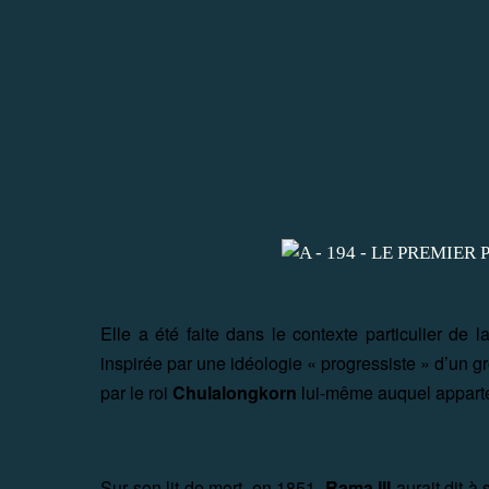
Elle a été faite dans le contexte particulier de
inspirée par une idéologie « progressiste » d’un 
par le roi
Chulalongkorn
lui-même auquel apparte
Sur son lit de mort, en 1851,
Rama III
aurait dit à 