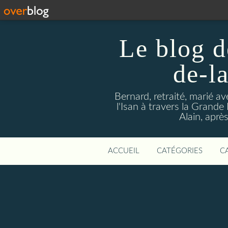
Le blog d
de-l
Bernard, retraité, marié a
l'Isan à travers la Grande H
Alain, aprè
ACCUEIL
CATÉGORIES
C