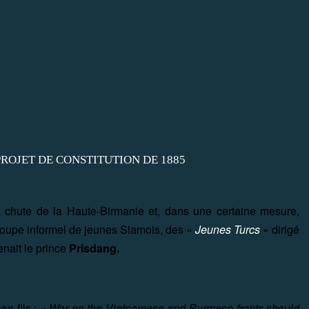
 la chute de la Haute-Birmanie et, dans une certaine mesure,
groupe informel de jeunes Siamois, des «
Jeunes Turcs
» dirigé
nait le prince
Prisdang.
son fils :
« War on the Vietnamese and Burmese fronts should