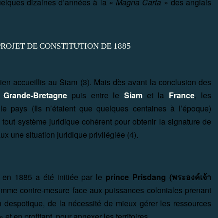
quelques dizaines d’années à la «
Magna Carta
» des anglais
ien accueillis au Siam (3). Mais dès avant la conclusion des
a
Grande-Bretagne
puis entre le
Siam
et la
France
, les
le pays (Ils n’étaient que quelques centaines à l’époque)
tout système juridique cohérent pour obtenir la signature de
ux une situation juridique privilégiée (4).
e en 1885 a été initiée par le
prince Prisdang (พระองค์เจ้า
comme contre-mesure face aux puissances coloniales prenant
on despotique, de la nécessité de mieux gérer les ressources
» et en profitant pour annexer les territoires.