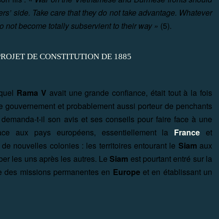
rs’ side. Take care that they do not take advantage. Whatever
o not become totally subservient to their way »
(5).
equel
Rama V
avait une grande confiance, était tout à la fois
 le gouvernement et probablement aussi porteur de penchants
ui demanda-t-il son avis et ses conseils pour faire face à une
le face aux pays européens, essentiellement la
France
et
e nouvelles colonies : les territoires entourant le
Siam
aux
ber les uns après les autres. Le
Siam
est pourtant entré sur la
ace des missions permanentes en
Europe
et en établissant un