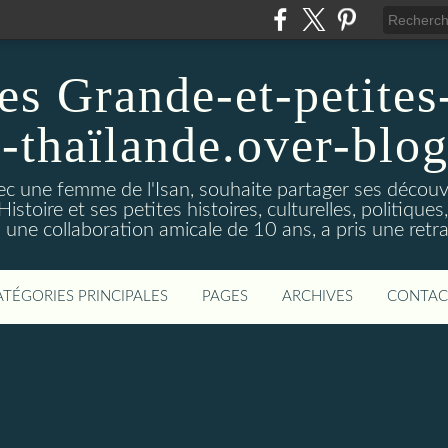
es Grande-et-petites-
a-thaïlande.over-blo
vec une femme de l'Isan, souhaite partager ses découv
istoire et ses petites histoires, culturelles, politiques,s
s une collaboration amicale de 10 ans, a pris une retra
ATÉGORIES PRINCIPALES
PAGES
ARCHIVES
CONTAC