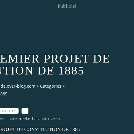
Publicité
PREMIER PROJET DE
TION DE 1885
ande.over-blog.com
>
Categories
>
1885
2.09.2015
…
s-histoires-de-la-thailande.over-b