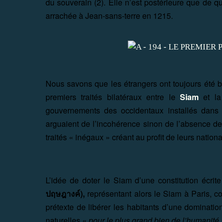
du souverain (2). Elle n’est postérieure que de 
arrachée à Jean-sans-terre en 1215.
Nous savons que les étrangers ont toujours été b
premiers traités bilatéraux entre le
Siam
et l
gouvernements des occidentaux installés dans 
arguaient de l’incohérence sinon de l’absence de 
traités « inégaux » créant au profit de leurs nationa
L’idée de doter le Siam d’une constitution écrit
ปฤษฎางค์),
représentant alors le Siam à Paris, 
prétexte de libérer les habitants d’une dominati
naturelles «
pour le plus grand bien de l’humanité